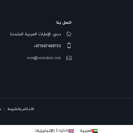
اتصل بنا
دبي، الإمارات العربية المتحدة
971567469753+
wen@wentakul.com
الأحكام والشروط
س
العربية
English
(
الإنجليزية
)