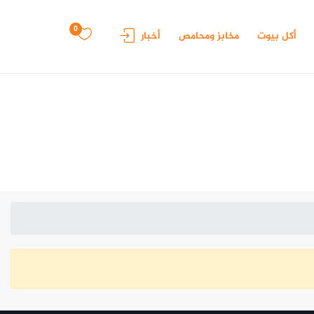
0
أكل بيوت
مخابز ومحامص
أخبار