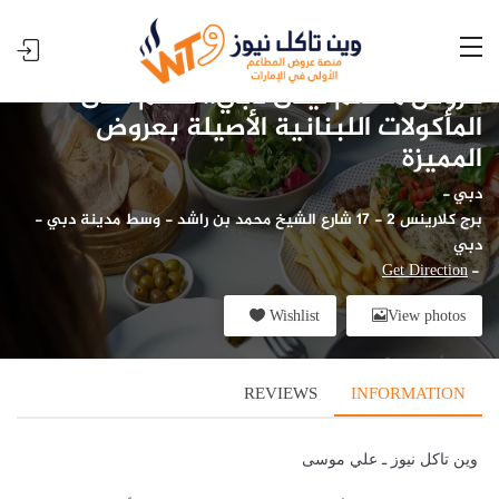
عروض مطعم ليلى دبي.. خصم على
المأكولات اللبنانية الأصيلة بعروض
المميزة
دبي
-
برج كلارينس 2 - 17 شارع الشيخ محمد بن راشد - وسط مدينة دبي -
دبي
Get Direction
-
Wishlist
View photos
REVIEWS
INFORMATION
وين تاكل نيوز ـ علي موسى