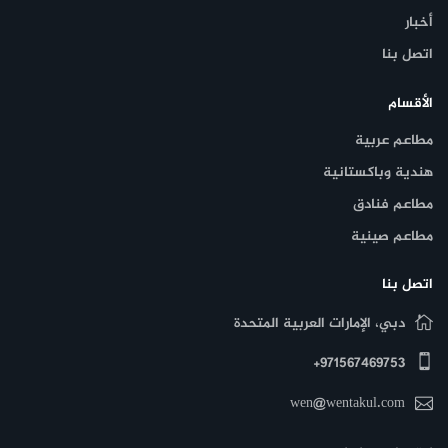
أخبار
اتصل بنا
الأقسام
مطاعم عربية
هندية وباكستانية
مطاعم فنادق
مطاعم صينية
اتصل بنا
دبي، الإمارات العربية المتحدة
971567469753+
wen@wentakul.com