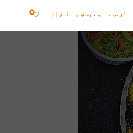
0
أكل بيوت
مخابز ومحامص
أخبار