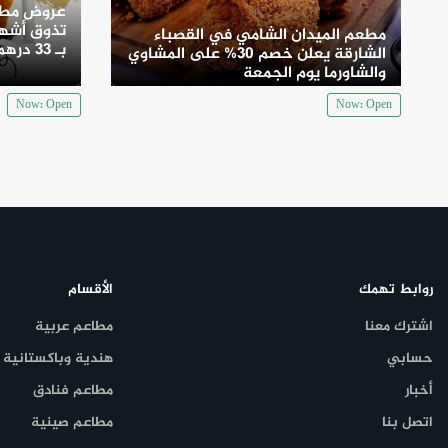
عروض مطع
تذوق أشهى
مطعم الميدان الشامي في القصباء
بـ 33 درهم
الشارقة يعلن خصم 30% على المشاوي
والشاورما يوم الجمعة
Now: Open
Now: Open
روابط تهمك
الأقسام
اشترك معنا
مطاعم عربية
حسابي
هندية وباكستانية
أخبار
مطاعم فنادق
اتصل بنا
مطاعم صينية