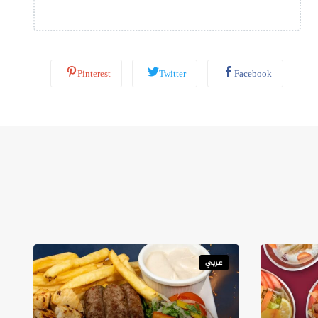
ب
*
Pinterest
Twitter
Facebook
عربي