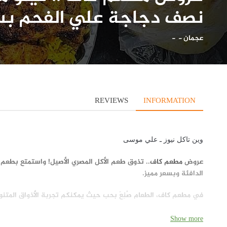
نصف دجاجة علي الفحم بسعر 
عجمان
-
-
REVIEWS
INFORMATION
وين تاكل نيوز ـ علي موسى
عروض
مطعم كاف
.. تذوق طعم الأكل المصري الأصيل! واستمتع بطعم ا
الدافئة وبسعر مميز.
في مطعم كاف، الطعام صُنِعَ بحب حيث يمكنكم تجربة الأذواق المتنو
موقع مطعم كاف
Show more