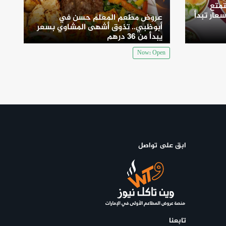
متع
سعار تبدأ
عروض مطعم المعلم حسن في
أبوظبي.. تذوق أشهى المشاوي بسعر
يبدأ من 36 درهم
Now: Open
ابق على تواصل
تابعنا