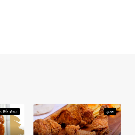
عربي
عروض بأقل س