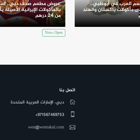
م العرب في أبوظبي..
عروض مطعم صدف دبي.. است
 مأكولات باكستان والهند
بالمأكولات الإيرانية الأصيلة بأ
من 24 درهم
Now: Open
اتصل بنا
دبي، الإمارات العربية المتحدة
971567469753+
wen@wentakul.com