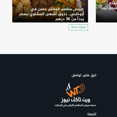
متع
سعار تبدأ
عروض مطعم المعلم حسن في
أبوظبي.. تذوق أشهى المشاوي بسعر
يبدأ من 36 درهم
Now: Open
ابق على تواصل
تابعنا