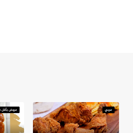
عربي
عروض بأقل س