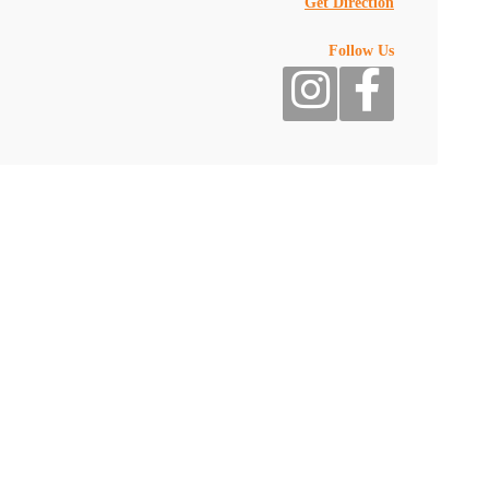
Get Direction
عرض مميز من Lobster & Co – Yas Mallخصم 30% على قائمة المنيو كامل
Follow Us
سلطة سلطعون 39 درهم
رول إستاكوزا أصلي 79 درهم
مكرونة جمبري وإستاكوزا كريمية 79 درهم
رول إستاكوزا رويال 105 درهم
جمبري ديناميت 39 درهم
بطاطس مقلية تروفل 35 درهم
جمبري مقلي مقرمش ورقائق بطاطا 57