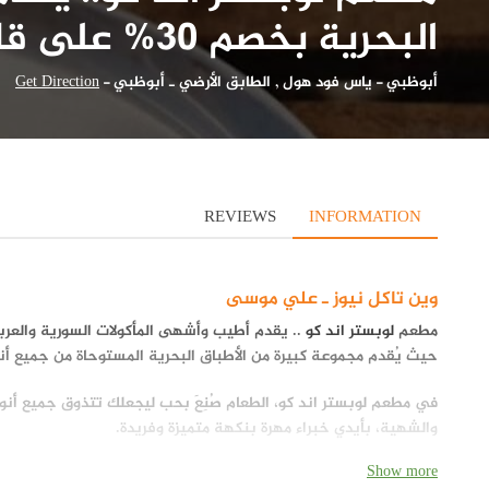
البحرية بخصم 30% على قائمة المنيو
أبوظبي
-
ياس فود هول , الطابق الأرضي ـ أبوظبي
-
Get Direction
REVIEWS
INFORMATION
وين تاكل نيوز ـ علي موسى
مطعم
لوبستر اند كو
.. يقدم أطيب وأشهى المأكولات السورية والعربي
حيث يُقدم مجموعة كبيرة من الأطباق البحرية المستوحاة من جميع أنحاء العالم بأسع
في مطعم لوبستر اند كو، الطعام صُنِعَ بحب ليجعلك تتذوق جميع أنوا
والشهية، بأيدي خبراء مهرة بنكهة متميزة وفريدة.
موقع مطعم لوبستر اند كو
Show more