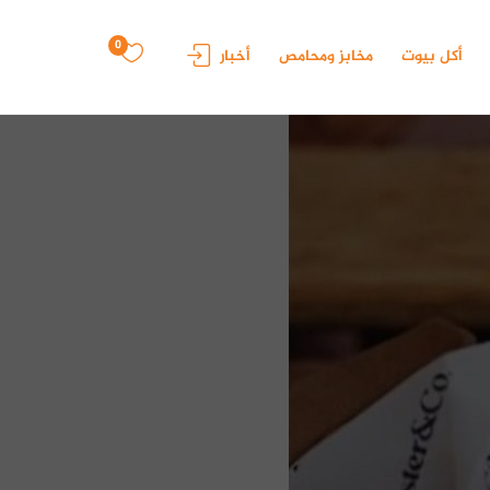
0
أكل بيوت
مخابز ومحامص
أخبار