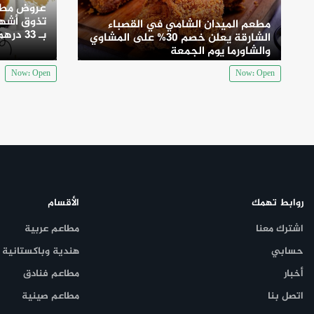
عروض مطع
تذوق أشهى
مطعم الميدان الشامي في القصباء
بـ 33 درهم
الشارقة يعلن خصم 30% على المشاوي
والشاورما يوم الجمعة
Now: Open
Now: Open
روابط تهمك
الأقسام
اشترك معنا
مطاعم عربية
حسابي
هندية وباكستانية
أخبار
مطاعم فنادق
اتصل بنا
مطاعم صينية