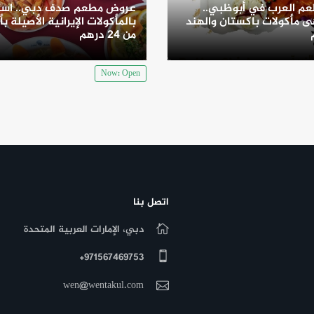
م العرب في أبوظبي..
عروض مطعم صدف دبي.. است
 مأكولات باكستان والهند
بالمأكولات الإيرانية الأصيلة بأ
من 24 درهم
Now: Open
اتصل بنا
دبي، الإمارات العربية المتحدة
971567469753+
wen@wentakul.com