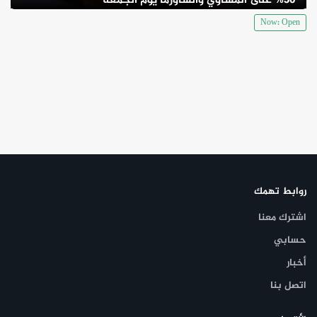
30% على المشاوي والشاورما يوم الجمعة
استثنائية لزواره، فضلاً عن توفير أماكن مخصصة للأطفال ومرافق مريحة
تجعل الزيارة ممتعة للعائلات والأفراد على حد سواء.
Now: Open
روابط تهمك
اشترك معنا
حسابي
أخبار
اتصل بنا
إذا كنت تبحث عن تجربة طعام استثنائية تجمع بين الأصالة والحداثة
في مكان هادئ وجميل، فإن مطعم ومقهى الدلة الشامية هو الخيار