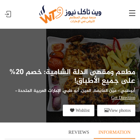
مطعم ومقهى الدلة الشامية: خصم 20%
على جميع الأطباق!
أبوظبي
-
عَيْن الفَايْضَة, العين, أبو ظبي, الإمارات العربية المتحدة
-
Get Direction
Wishlist
View photos
REVIEWS
INFORMATION