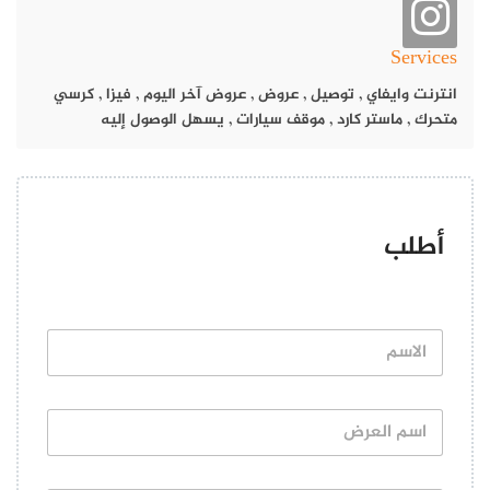
بالإضافة إلى خدمات مميزة تليق بعملائه.
منيو مطعم الدلة الشامية
Services
انترنت وايفاي
,
توصيل
,
عروض
,
عروض آخر اليوم
,
فيزا
,
كرسي
متحرك
,
ماستر كارد
,
موقف سيارات
,
يسهل الوصول إليه
أطلب
ا
ل
ا
س
ا
م
س
*
م
يتميز المطعم بتقديم مجموعة متنوعة من الأطباق الشهية التي تشمل
ا