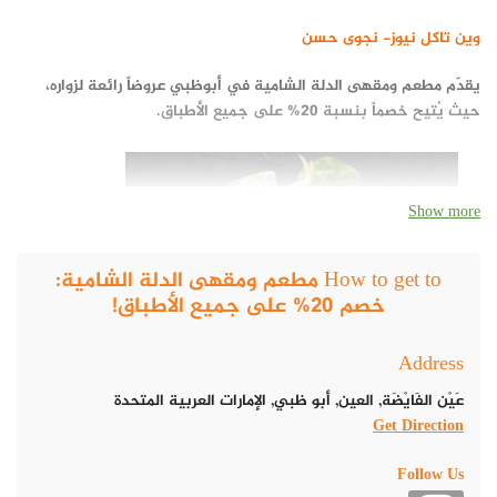
وين تاكل نيوز- نجوى حسن
يقدّم مطعم ومقهى الدلة الشامية في أبوظبي عروضاً رائعة لزواره،
حيث يُتيح خصماً بنسبة 20% على جميع الأطباق.
Show more
How to get to مطعم ومقهى الدلة الشامية:
خصم 20% على جميع الأطباق!
Address
عَيْن الفَايْضَة, العين, أبو ظبي, الإمارات العربية المتحدة
Get Direction
تبدأ الأسعار من 30 درهم إماراتي، مما يجعل المطعم وجهة مناسبة
للجميع للاستمتاع بالطعام الشرقي والغربي في أجواء هادئة وفاخرة،
Follow Us