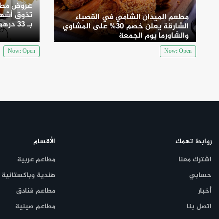
عروض مطع
تذوق أشهى
مطعم الميدان الشامي في القصباء
بـ 33 درهم
الشارقة يعلن خصم 30% على المشاوي
والشاورما يوم الجمعة
Now: Open
Now: Open
روابط تهمك
الأقسام
اشترك معنا
مطاعم عربية
حسابي
هندية وباكستانية
أخبار
مطاعم فنادق
اتصل بنا
مطاعم صينية