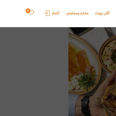
0
أكل بيوت
مخابز ومحامص
أخبار