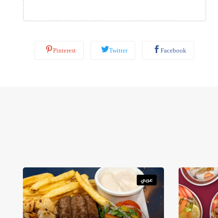
ب
*
Pinterest
Twitter
Facebook
عربي