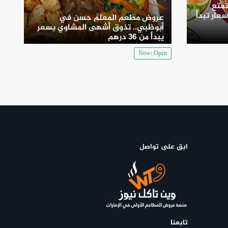
متع
سعار تبدأ
عروض مطعم المعلم حسن في
أبوظبي.. تذوق أشهى المشاوي بسعر
يبدأ من 36 درهم
Now: Open
ابق على تواصل
تابعنا