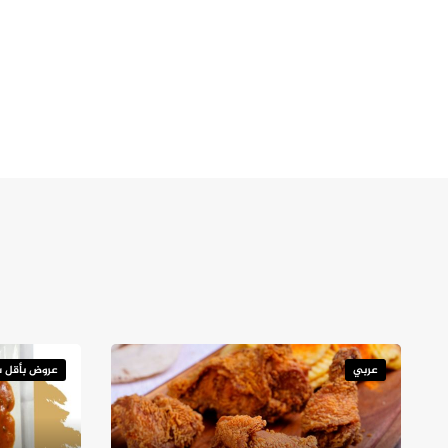
عربي
عروض بأقل س