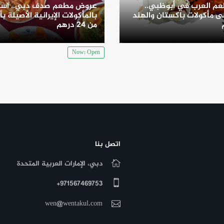
م العرب في أبوظبي..
عروض مطعم صدف دبي.. است
 مأكولات باكستان والهند
بالمأكولات الإيرانية الأصيلة بأ
من 24 درهم
Now: Open
اتصل بنا
دبي، الإمارات العربية المتحدة
971567469753+
wen@wentakul.com