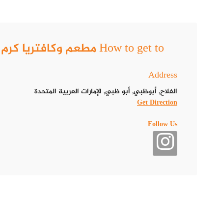
How to get to مطعم وكافتريا كرم بيروت .. اكتشف تجربة تذوق فريدة
Address
الفلاح, أبوظبي, أبو ظبي, الإمارات العربية المتحدة
Get Direction
Follow Us
يقع في منطقة الفلاح بأبو ظبي، ويشتهر بجودة أطباقه اللبنانية وش
سواء كنت تزور المطعم مع الأصدقاء أو العائلة، ستحظى بتجربة لا تُن
منيو مطعم كرم بيروت