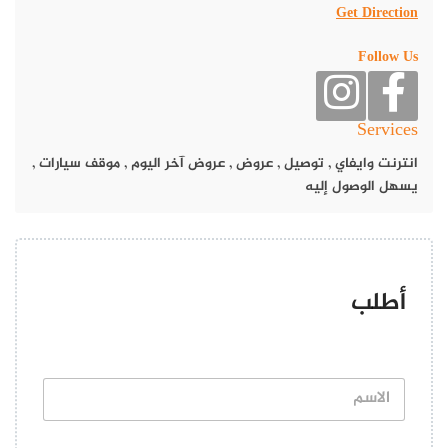
Get Direction
يقدم مطعم وصايا ، أشهى المأكولات والمقبلات مع تشكيلة واسعة من
المقبلات وأنواع الوجبات والمأكولات الفطائر العصرية.
Follow Us
عروض مطعم وصايا
Services
يُعد مطعم وصايا، وجهة مثالية لعشاق الطعام الشامي والشرقي
والغربي والأطباق الشهية، حيث يتميز بتقديم وجبات غنية بأسعار
انترنت وايفاي
,
توصيل
,
عروض
,
عروض آخر اليوم
,
موقف سيارات
,
تنافسية تلبي احتياجات الزوار ، بمستوى خدمة عالي.
يسهل الوصول إليه
عروض أسعار مطعم وصايا
مطعم وصايا.. خصم على قائمة المنيو كامل
أطلب
منسف أردني أصلي لحم ضأن 60 درهم
منسف بالكاسه صغير 27 درهم
شاورما عربي عادي او مكسيكي 26 درهم
ا
ل
ا
شاورما رايس 30 درهم
س