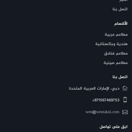
اتصل بنا
الأقسام
مطاعم عربية
هندية وباكستانية
مطاعم فنادق
مطاعم صينية
اتصل بنا
دبي، الإمارات العربية المتحدة
971567469753+
wen@wentakul.com
ابق على تواصل