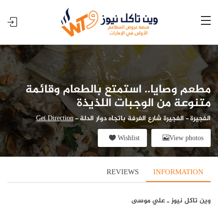
مطعم وصايا.. استمتع بالطعام وقائمة
متنوعة من الوجبات اللذيذة
الفجيرة
-
الفجيرة شارع الغرفة باتجاه دوار الدلة
-
Get Direction
Wishlist
View photos
REVIEWS
INFORMATION
وين تاكل نيوز ـ علي موسى