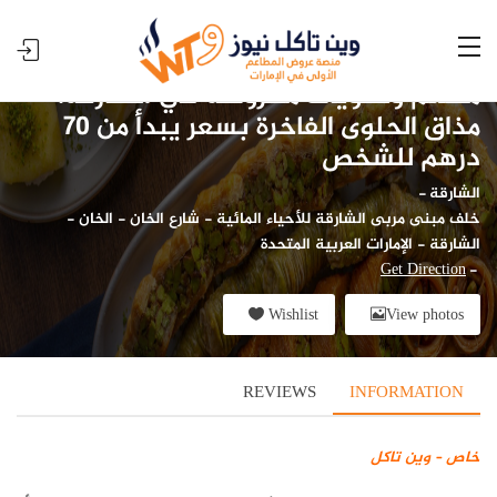
مطعم وحلويات مهروسة في الشارقة:
مذاق الحلوى الفاخرة بسعر يبدأ من 70
درهم للشخص
الشارقة
-
خلف مبنى مربى الشارقة للأحياء المائية - شارع الخان - الخان -
الشارقة - الإمارات العربية المتحدة
Get Direction
-
Wishlist
View photos
REVIEWS
INFORMATION
خاص – وين تاكل