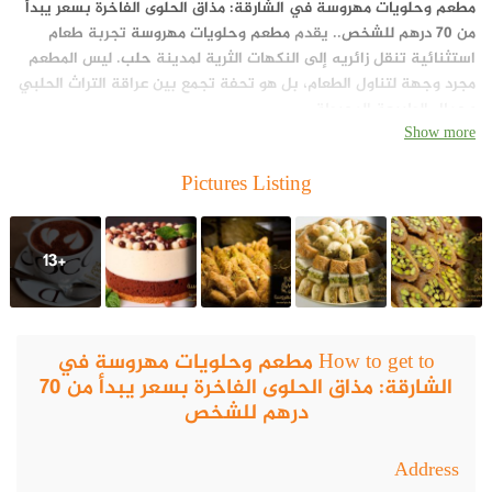
مطعم وحلويات مهروسة في الشارقة: مذاق الحلوى الفاخرة بسعر يبدأ
من 70 درهم للشخص
.. يقدم
مطعم وحلويات مهروسة
تجربة طعام
استثنائية تنقل زائريه إلى النكهات الثرية لمدينة
حلب
. ليس المطعم
مجرد وجهة لتناول الطعام، بل هو تحفة تجمع بين عراقة التراث الحلبي
وجمال الطبيعة المحيطة.
Show more
Pictures Listing
+13
How to get to مطعم وحلويات مهروسة في
الشارقة: مذاق الحلوى الفاخرة بسعر يبدأ من 70
درهم للشخص
Address