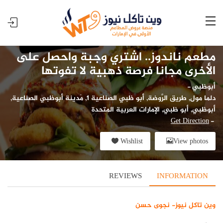
مطعم ناندوز.. اشتري وجبة واحصل على
الأخرى مجانا فرصة ذهبية لا تفوتها
أبوظبي
-
دلما مول, طريق الرَّوضة, أبو ظبي الصناعية 1, مَدينة أبوظبي الصناعية,
أبوظبي, أبو ظبي, الإمارات العربية المتحدة
Get Direction
-
Wishlist
View photos
REVIEWS
INFORMATION
وين تاكل نيوز- نجوى حسن