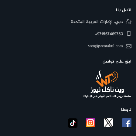
اتصل بنا
دبي، الإمارات العربية المتحدة
971567469753+
العرض متاح حتى 17 نوفمبر 2024، مما يتيح للجميع فرصة الاستفادة
منه في وقت محدود.
wen@wentakul.com
يقدم مطعم ناندوز تشكيلة من الوجبات الشهية بأسعار تنافسية
تناسب كافة الأذواق، وتشمل:
ابق على تواصل
يعدّ هذا العرض من ناندوز فرصة مميزة لعشاق الدجاج والأطباق
المتنوعة، فلا تفوّت الفرصة واستمتع بأفضل الأطباق بضعف المتعة
والسعر المناسب!
تابعنا