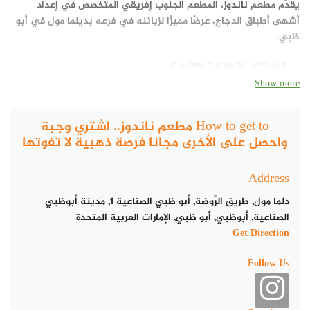
يقدّم مطعم
ناندوز
، المطعم الجنوب إفريقي المتخصص في إعداد
أشهى أطباق الدجاج، عرضًا مميزًا لزبائنه في فرعه بديلما مول في أبو
ظبي.
Show more
How to get to مطعم ناندوز.. اشتري وجبة
واحصل على الأخرى مجانا فرصة ذهبية لا تفوتها
Address
دلما مول, طريق الرَّوضة, أبو ظبي الصناعية 1, مَدينة أبوظبي
الصناعية, أبوظبي, أبو ظبي, الإمارات العربية المتحدة
Get Direction
Follow Us
العرض يشمل الوجبات الرئيسية فقط، حيث يمكن للعملاء الاستمتاع