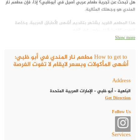
هل تبحث عن تجربة طعام عربي أصيل في أبوظبي؟ إذاً، فإن مطعم نار
المندي هو وجهتك المثالية.
هذا المطعم الفريد يشتهر بتقديم أشهى الأطباق العربية، وخاصة
المندي اللذيذ الذي يذوب في الفم.
Show more
How to get to مطعم نار المندي في أبو ظبي:
أشهى المأكولات وبسعر لايقام لا تفوت الفرصة
Address
البَاهية – أبو ظبي – الإمارات العربية المتحدة
Get Direction
Follow Us
Services