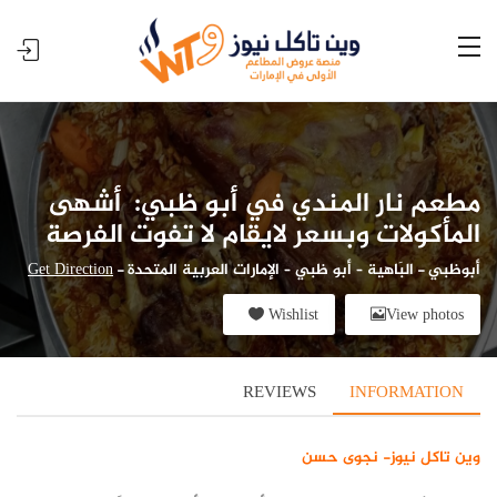
مطعم نار المندي في أبو ظبي: أشهى
المأكولات وبسعر لايقام لا تفوت الفرصة
أبوظبي
-
البَاهية – أبو ظبي – الإمارات العربية المتحدة
-
Get Direction
Wishlist
View photos
REVIEWS
INFORMATION
وين تاكل نيوز- نجوى حسن