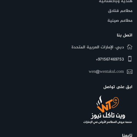
هندية وباكستانية
مطاعم فنادق
مطاعم صينية
اتصل بنا
دبي، الإمارات العربية المتحدة
971567469753+
wen@wentakul.com
ابق على تواصل
تابعنا