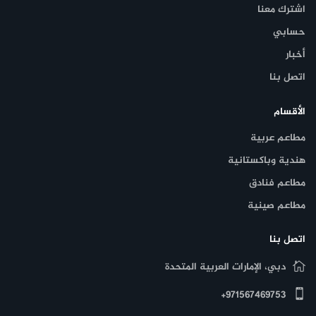
اشترك معنا
حسابي
أخبار
اتصل بنا
الأقسام
يتم تقديم المأكولات الإقليمية واللبنانية في هذا المطعم في الهواء
الطلق، ويمكن أن يمتد العشاء إلى وقت متأخر من الليل مع الشيشة
مطاعم عربية
والشاي التقليدي.
هندية وباكستانية
مطاعم فنادق
مطاعم صينية
اتصل بنا
دبي، الإمارات العربية المتحدة
971567469753+