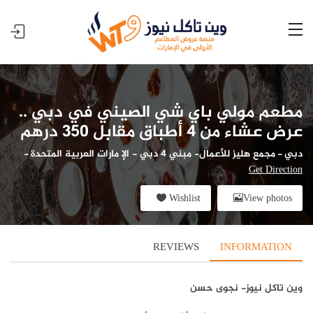
مطعم مولي باي شي الصيني في دبي ..
عرض عشاء من 4 أطباق مقابل 350 درهم
دبي
-
مجمع هليز للأعمال- مبني 4 دبي - الإ مارات العربية المتحدة
-
Get Direction
Wishlist
View photos
REVIEWS
INFORMATION
وين تاكل نيوز- نجوى حسن