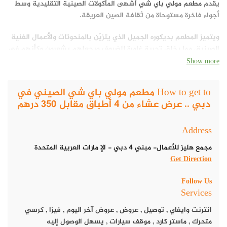
يقدم
مطعم مولي باي شي
أشهى المأكولات الصينية التقليدية وسط
أجواء فاخرة مستوحاة من ثقافة الصين العريقة.
ويتميز المطعم بديكوره الجميل الذي يتزيّن بالمنحوتات والأعمال الفنية
الصينية، مما يخلق تجربة غامرة للضيوف ويجعلهم يشعرون وكأنهم في
قلب الصين.
Show more
قائمة منيو مطعم مولي باي شي
How to get to مطعم مولي باي شي الصيني في
يقدم مطعم مولي باي شي قائمة طعام متنوعة من ابتكار الشيف “لي”
دبي .. عرض عشاء من 4 أطباق مقابل 350 درهم
من مطعم “شي” الواقع على جزيرة “بلوواترز”.
Address
مجمع هليز للأعمال- مبني 4 دبي - الإ مارات العربية المتحدة
Get Direction
Follow Us
Services
انترنت وايفاي
,
توصيل
,
عروض
,
عروض آخر اليوم
,
فيزا
,
كرسي
متحرك
,
ماستر كارد
,
موقف سيارات
,
يسهل الوصول إليه