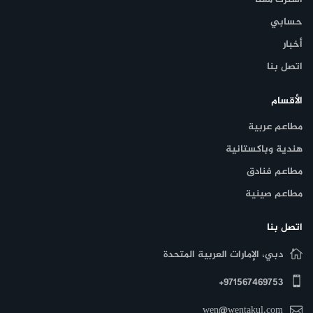
حسابي
أخبار
اتصل بنا
الأقسام
مطاعم عربية
هندية وباكستانية
مطاعم فنادق
مطاعم صينية
اتصل بنا
دبي، الإمارات العربية المتحدة
971567469753+
wen@wentakul.com