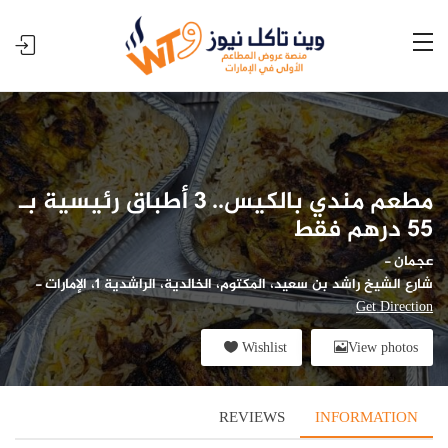
مطعم مندي بالكيس.. 3 أطباق رئيسية بـ
55 درهم فقط
عجمان
-
شارع الشيخ راشد بن سعيد، المكتوم، الخالدية، الراشدية 1، الإمارات
-
Get Direction
Wishlist
View photos
REVIEWS
INFORMATION