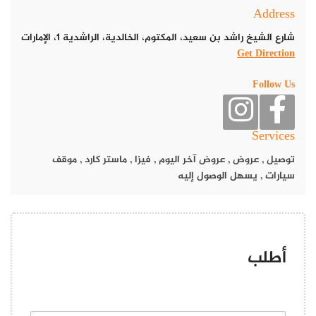
Address
شارع الشيخ راشد بن سعيد، المكتوم، الخالدية، الراشدية 1، الإمارات
Get Direction
Follow Us
Services
وتتضمن وجبة العرض كلاً من وجبة مظبي دجاج وجبة مندي دجاج و4
أسياخ كباب لحم فريش محلي مع المقبلات كاملة بسعر خاص 55 درهم.
توصيل
,
عروض
,
عروض آخر اليوم
,
فيزا
,
ماستر كارد
,
موقف
سيارات
,
يسهل الوصول إليه
موقع مطعم مندي بالكيس
يقع مطعم مندي بالكيس في إمارة عجمان في الإمارات العربية المتحدة،
وتحديداً في تاور عجمان 1 – أسفل برج 8.
أطلب