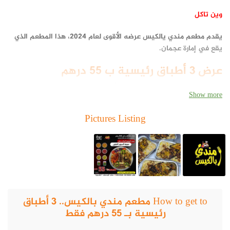
وين تاكل
يقدم مطعم مندي يالكيس عرضه الأقوى لعام 2024، هذا المطعم الذي
يقع في إمارة عجمان.
عرض 3 أطباق رئيسية ب 55 درهم
يقدم مطعم مندي بالكيس العرض الأقوى وهو صينية السوبر جنون
Show more
التوفيرية.
Pictures Listing
وجبة العرض مكونة من 3 أصناف رئيسية إضافة إلى المقبلات وكل هذا
فقط بمبلغ 55 درهم إماراتي فقط.
How to get to مطعم مندي بالكيس.. 3 أطباق
رئيسية بـ 55 درهم فقط