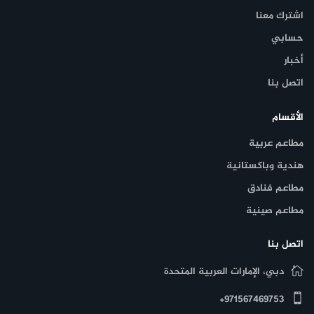
اشترك معنا
حسابي
أخبار
اتصل بنا
الأقسام
مطاعم عربية
هندية وباكستانية
مطاعم فنادق
مطاعم صينية
اتصل بنا
دبي، الإمارات العربية المتحدة
971567469753+