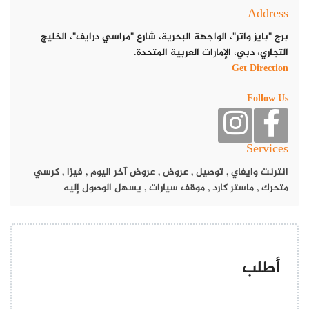
Address
برج "بايز واتر"، الواجهة البحرية، شارع "مراسي درايف"، الخليج
ويحرص فريق العمل على استخدام الطحين العضوي في عجينة الخبز
التجاري، دبي، الإمارات العربية المتحدة.
العربي قبل إدخالها إلى الفرن.
Get Direction
Follow Us
Services
انترنت وايفاي
,
توصيل
,
عروض
,
عروض آخر اليوم
,
فيزا
,
كرسي
متحرك
,
ماستر كارد
,
موقف سيارات
,
يسهل الوصول إليه
أطلب