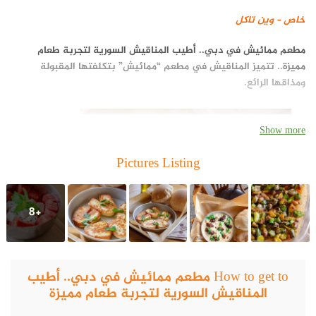
خاص – وين تاكل
مطعم ممائيش في دبي.. أطيب المناقيش السورية لتجربة طعام
مميزة
.. تتميز المناقيش في مطعم “ممائيش” بتكلفتها المقبولة
ومذاقها الرائع.
Show more
Pictures Listing
+8
How to get to مطعم ممائيش في دبي.. أطيب
المناقيش السورية لتجربة طعام مميزة