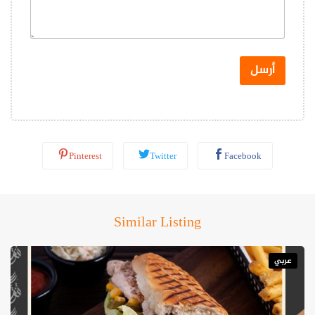
ل
و
ا
ت
س
أرسل
ا
ب
*
Pinterest
Twitter
Facebook
Similar Listing
عربي