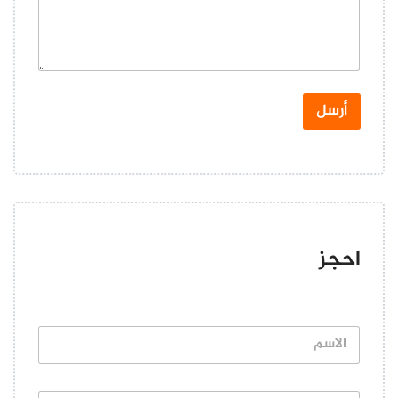
*
أرسل
احجز
ا
ل
ا
س