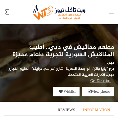
مطعم ممائيش في دبي.. أطيب
المناقيش السورية لتجربة طعام مميزة
دبي
-
برج "بايز واتر"، الواجهة البحرية، شارع "مراسي درايف"، الخليج التجاري،
دبي، الإمارات العربية المتحدة.
Get Direction
-
Wishlist
View photos
REVIEWS
INFORMATION