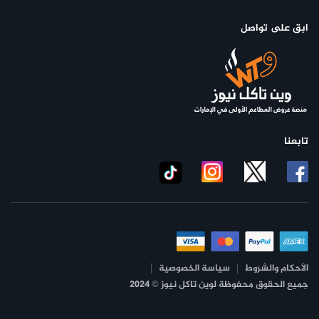
ابق على تواصل
تابعنا
وتشمل الأطباق الرئيسية الأخرى سمك القاروص المخبوز بالفرن
والزنجبيل، والأطباق بالكاري مثل Slow Cooked Beef Shank، والتخصصات
الإقليمية مثل دجاج Gong Bao الصيني أو دجاج هونغ كونغ الحلو
والحامض.
الأحكام والشروط
سياسة الخصوصية
جميع الحقوق محفوظة لوين تاكل نيوز © 2024