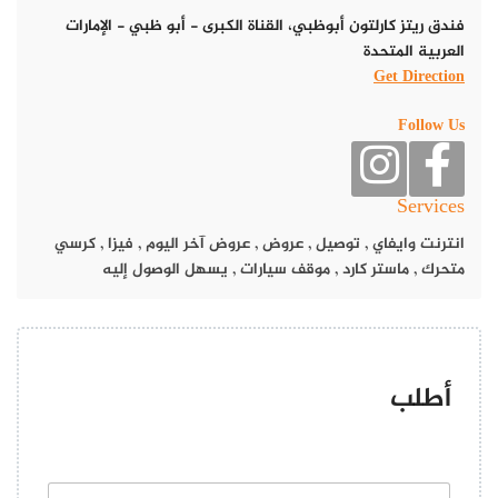
فندق ريتز كارلتون أبوظبي، القناة الكبرى - أبو ظبي - الإمارات
العربية المتحدة
Get Direction
Follow Us
Services
انترنت وايفاي
,
توصيل
,
عروض
,
عروض آخر اليوم
,
فيزا
,
كرسي
متحرك
,
ماستر كارد
,
موقف سيارات
,
يسهل الوصول إليه
أطلب
ا