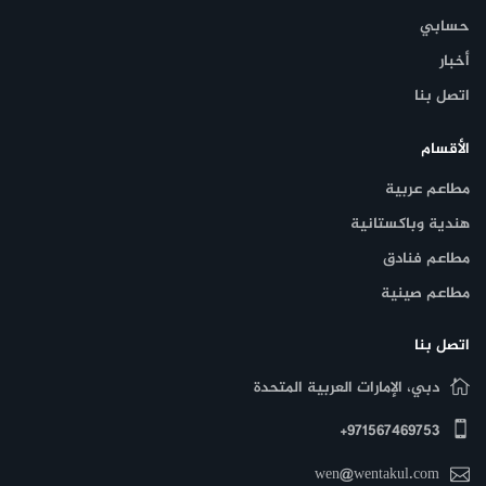
حسابي
أخبار
اتصل بنا
الأقسام
مطاعم عربية
هندية وباكستانية
مطاعم فنادق
مطاعم صينية
اتصل بنا
دبي، الإمارات العربية المتحدة
971567469753+
wen@wentakul.com