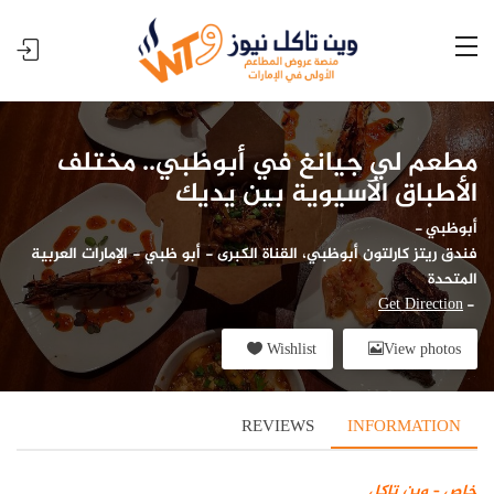
مطعم لي جيانغ في أبوظبي.. مختلف
الأطباق الآسيوية بين يديك
أبوظبي
-
فندق ريتز كارلتون أبوظبي، القناة الكبرى - أبو ظبي - الإمارات العربية
المتحدة
Get Direction
-
Wishlist
View photos
REVIEWS
INFORMATION
خاص – وين تاكل