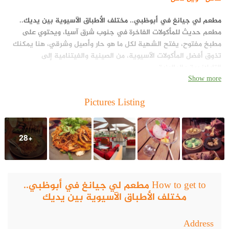
مطعم لي جيانغ في أبوظبي.. مختلف الأطباق الآسيوية بين يديك
..
مطعم حديث للمأكولات الفاخرة في جنوب شرق آسيا، ويحتوي على
مطبخ مفتوح، يفتح الشهية لكل ما هو حار وأصيل وشرقي، هنا يمكنك
تذوق أفضل المأكولات الآسيوية، من الصينية والفيتنامية إلى
التايلاندية والماليزية.
Show more
Pictures Listing
+28
How to get to مطعم لي جيانغ في أبوظبي..
مختلف الأطباق الآسيوية بين يديك
Address