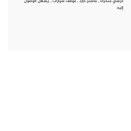
كرسي متحرك
,
ماستر كارد
,
موقف سيارات
,
يسهل الوصول
إليه
 الأفغانية والهندية لذيذة المذاق، ومن بين الأطباق المشهورة داخله