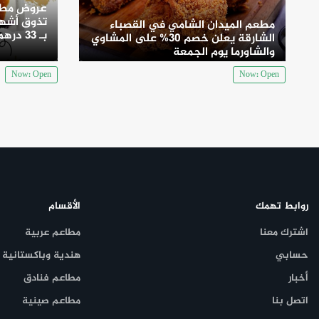
عروض مطع
تذوق أشهى
مطعم الميدان الشامي في القصباء
بـ 33 درهم
الشارقة يعلن خصم 30% على المشاوي
والشاورما يوم الجمعة
Now: Open
Now: Open
روابط تهمك
الأقسام
اشترك معنا
مطاعم عربية
حسابي
هندية وباكستانية
أخبار
مطاعم فنادق
اتصل بنا
مطاعم صينية