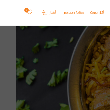
0
أكل بيوت
مخابز ومحامص
أخبار