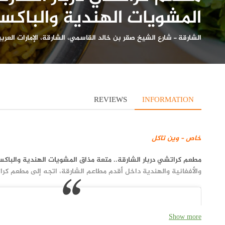
المشويات الهندية والباكستا
الشارقة
-
شارع الشيخ صقر بن خالد القاسمي، الشارقة، الإمارات العربي
REVIEWS
INFORMATION
خاص – وين تاكل
مطعم كراتشي دربار الشارقة.. متعة مذاق المشويات الهندية والباكست
والأفغانية والهندية داخل أقدم مطاعم الشارقة، اتجه إلى مطعم كرات
Show more