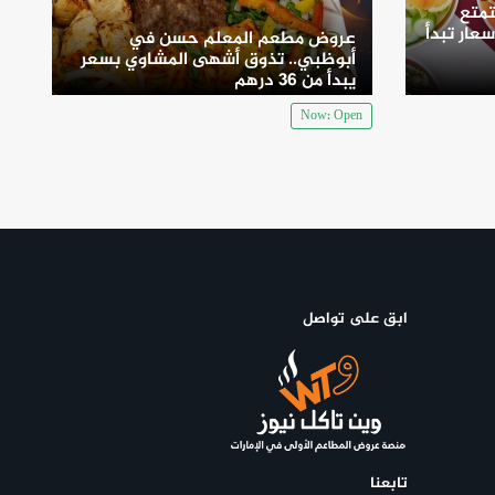
متع
سعار تبدأ
عروض مطعم المعلم حسن في
أبوظبي.. تذوق أشهى المشاوي بسعر
يبدأ من 36 درهم
Now: Open
ابق على تواصل
تابعنا