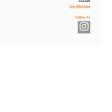
المتحدة.
Get Direction
Follow Us
تمت مشاركة منشور بواسطة ‌‎Karachi Darbar‌‏ (@‌‎karachidarbarofficial‌‏)
يتميز مطعم كراتشي دربار بقائمته المتنوعة من المشاوي الباكستانية،
الدجاج على الفحم.