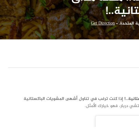
نية..!
ة المتحدة.
-
Get Direction
انية..!
إذا كنت ترغب في تناول أشهى المشويات الباكستانية
شي دربار، فهو خيارك الأمثل.