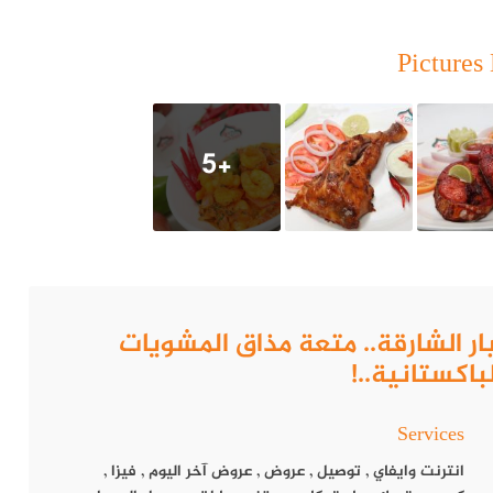
Pictures 
+5
تشي دربار الشارقة.. متعة مذاق المشويات
باكستانية..!
Services
انترنت وايفاي
,
توصيل
,
عروض
,
عروض آخر اليوم
,
فيزا
,