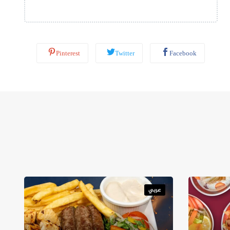
ب
*
Pinterest
Twitter
Facebook
عربي