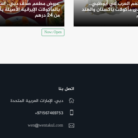
م العرب في أبوظبي..
عروض مطعم صدف دبي.. است
 مأكولات باكستان والهند
بالمأكولات الإيرانية الأصيلة بأ
من 24 درهم
Now: Open
اتصل بنا
دبي، الإمارات العربية المتحدة
971567469753+
wen@wentakul.com