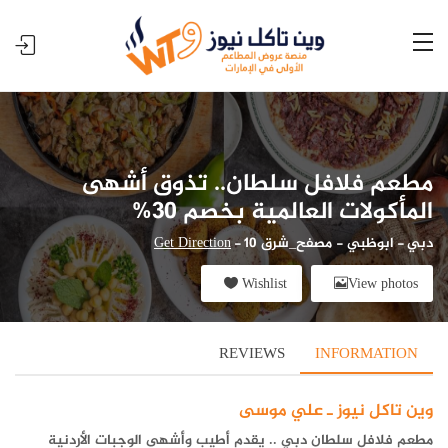
مطعم فلافل سلطان.. تذوق أشهى
المأكولات العالمية بخصم 30%
دبي
-
ابوظبي - مصفح_شرق 10
-
Get Direction
Wishlist
View photos
REVIEWS
INFORMATION
وين تاكل نيوز ـ علي موسى
مطعم فلافل سلطان دبي .. يقدم أطيب وأشهى الوجبات الأردنية