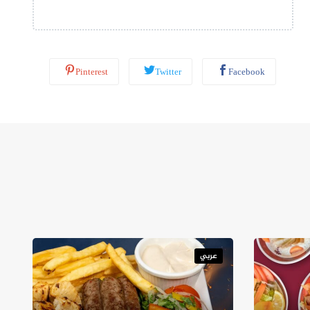
ب
*
Pinterest
Twitter
Facebook
عربي