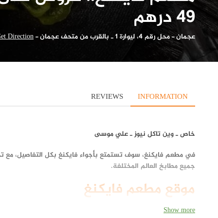
49 درهم
عجمان
-
محل رقم 4، ليوارة 1 ـ بالقرب من متحف عجمان
-
et Direction
REVIEWS
INFORMATION
خاص ـ وين تاكل نيوز ـ علي موسى
في مطعم فايكنغ، سوف تستمتع بأجواء فايكنغ بكل التفاصيل، مع تجر
جميع مطابخ العالم المختلفة.
موقع مطعم فايكنغ
يقع مطعم فايكنغ
مطعم فايكنغ
في محل رقم 4، ليوارة 1 ـ بالقرب من متحف عجمان ـ عجمان
Show more