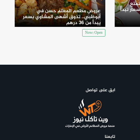
متع
سعار تبدأ
عروض مطعم المعلم حسن في
أبوظبي.. تذوق أشهى المشاوي بسعر
يبدأ من 36 درهم
Now: Open
ابق على تواصل
تابعنا