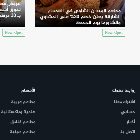
عروض مطع
تذوق أشهى
مطعم الميدان الشامي في القصباء
بـ 33 درهم
الشارقة يعلن خصم 30% على المشاوي
والشاورما يوم الجمعة
Now: Open
Now: Open
روابط تهمك
الأقسام
اشترك معنا
مطاعم عربية
حسابي
هندية وباكستانية
أخبار
مطاعم فنادق
اتصل بنا
مطاعم صينية