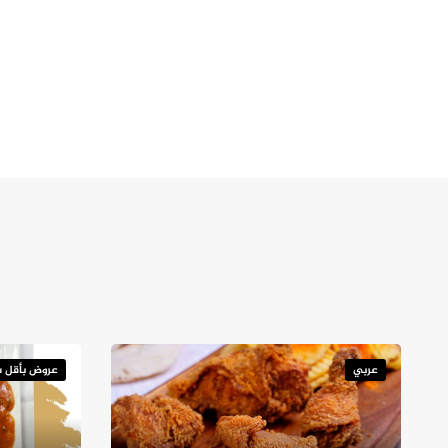
عربي
عروض بأقل س