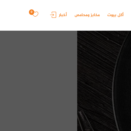
0
أكل بيوت
مخابز ومحامص
أخبار