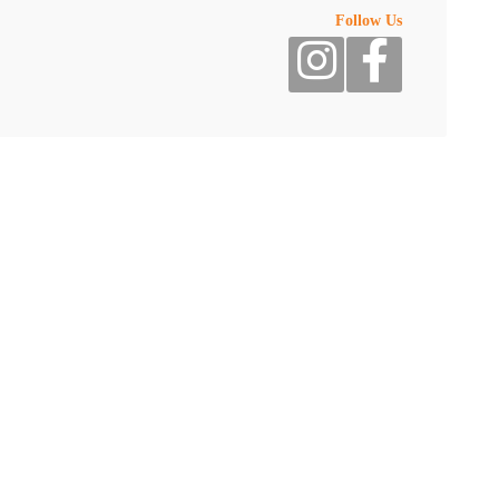
Follow Us
* خبز لافا طري محشو بالجبنة مع مسحوق الفحم، بسعر 49 درهم.
* فيليه لحم البقر المحمر بالزبدة والأعشاب العطرية يقدم في صلصة الفلف
* توماهوك مشوي على الفحم، يقدم مع فاصوليا بيضاء نقية من القرون ا
*جراد البحر المقرمش، كاليماري مقلي، روبيان مشوي، بلح البحر المخبو
الطائر، بسعر 499 درهم.
درهم