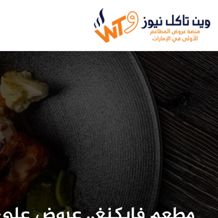
مطعم فايكنغ.. عروض على ق