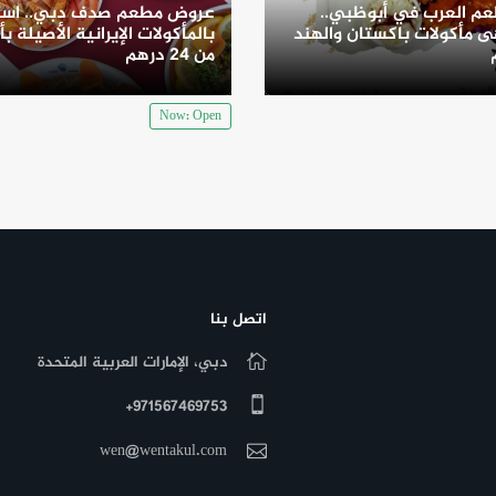
م العرب في أبوظبي..
عروض مطعم صدف دبي.. است
 مأكولات باكستان والهند
بالمأكولات الإيرانية الأصيلة بأ
من 24 درهم
Now: Open
اتصل بنا
دبي، الإمارات العربية المتحدة
971567469753+
wen@wentakul.com