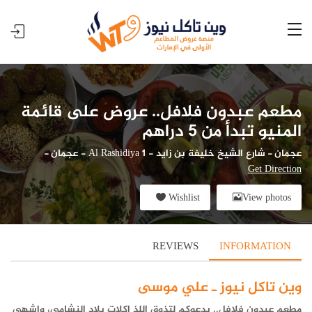
مطعم عبدون فلافل.. عروض على قائمة
المنيو تبدأ من 5 دراهم
عجمان
-
شارع الشيخ خليفة بن زايد - Al Rashidiya 1 - عجمان
-
Get Direction
Wishlist
View photos
REVIEWS
INFORMATION
وين تاكل نيوز ـ علي موسى
مطعم عبدون فلافل.. يدعوكم لتذوق اللذ اكلات بلاد النشامي، واشهى