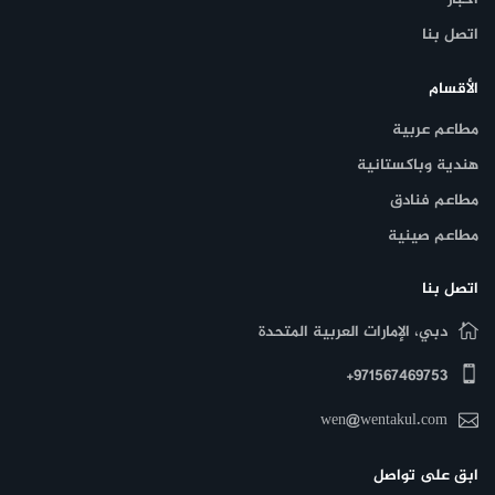
اتصل بنا
الأقسام
مطاعم عربية
هندية وباكستانية
مطاعم فنادق
مطاعم صينية
اتصل بنا
دبي، الإمارات العربية المتحدة
971567469753+
wen@wentakul.com
ابق على تواصل