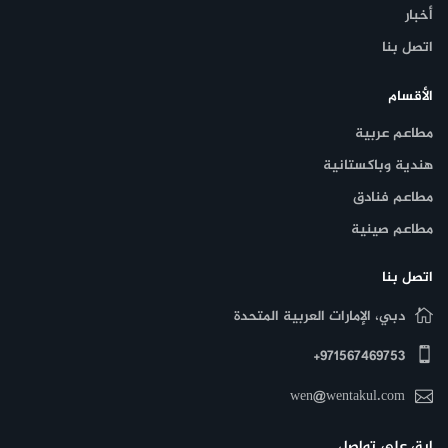
أخبار
اتصل بنا
الأقسام
مطاعم عربية
هندية وباكستانية
مطاعم فنادق
مطاعم صينية
اتصل بنا
دبي، الإمارات العربية المتحدة
971567469753+
wen@wentakul.com
ابق على تواصل