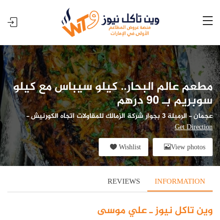
مطعم عالم البحار.. كيلو سيباس مع كيلو
سوبريم بـ 90 درهم
عجمان
-
الرميلة 3 بجوار شركة الزمالك للمقاولات اتجاه الكورنيش
-
Get Direction
Wishlist
View photos
REVIEWS
INFORMATION
وين تاكل نيوز ـ علي موسى