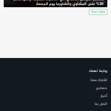
المنطقة.
30% على المشاوي والشاورما يوم الجمعة
طاجين الدجاج المغربي الكلاسيكي يعد من دجاج طري مطهو على نار
Now: Open
هادئة.
– طبق الكسكس البدوي نسخة مبتكرة من طبق الكسكس المغربي
التقليدي.
تشكيلة من المعجنات المغربية تقدم مع الشاي بالنعناع الطازج لاختتام
التجربة بلمسة حلاوة مميزة.
السعر250 درهماً إماراتياً للشخص الواحد
لا تفوتوا فرصة تجربة هذه النكهات المغربية الأصيلة في مطعم طاجين،
روابط تهمك
حيث يتجلى فن الطهي المغربي بلمسة عصرية ومميزة.
اشترك معنا
حسابي
أخبار
اتصل بنا