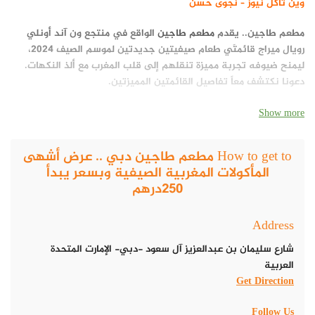
وين تاكل نيوز – نجوى حسن
مطعم طاجين.. يقدم
مطعم طاجين
الواقع في منتجع ون آند أونلي
رويال ميراج قائمتَي طعام صيفيتين جديدتين لموسم الصيف 2024،
ليمنح ضيوفه تجربة مميزة تنقلهم إلى قلب المغرب مع ألذ النكهات.
دعونا نكتشف معاً تفاصيل القائمتين المميزتين.
Show more
How to get to مطعم طاجين دبي .. عرض أشهى
المأكولات المغربية الصيفية وبسعر يبدأ
250درهم
Address
شارع سليمان بن عبدالعزيز آل سعود -دبي- الإمارت المتحدة
العربية
Get Direction
Follow Us