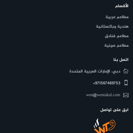
الأقسام
مطاعم عربية
هندية وباكستانية
مطاعم فنادق
مطاعم صينية
اتصل بنا
دبي، الإمارات العربية المتحدة
971567469753+
wen@wentakul.com
ابق على تواصل