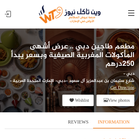
مطعم طاجين دبي .. عرض أشهى
المأكولات المغربية الصيفية وبسعر يبدأ
250درهم
دبي
-
شارع سليمان بن عبدالعزيز آل سعود -دبي- الإمارت المتحدة العربية
-
Get Direction
Wishlist
View photos
REVIEWS
INFORMATION