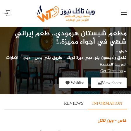
مطعم شبستان هرمودي.. طعم إيراني
شهي في أجواء مميزة..!
دبي
-
فندق راديسون بلو، دبي ديرة كريك - طريق بني ياس - دبي - الإمارات
العربية المتحدة
Get Direction
-
Wishlist
View photos
REVIEWS
INFORMATION
خاص – وين تاكل