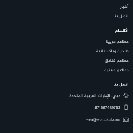
أخبار
اتصل بنا
الأقسام
مطاعم عربية
هندية وباكستانية
مطاعم فنادق
مطاعم صينية
اتصل بنا
دبي، الإمارات العربية المتحدة
971567469753+
wen@wentakul.com