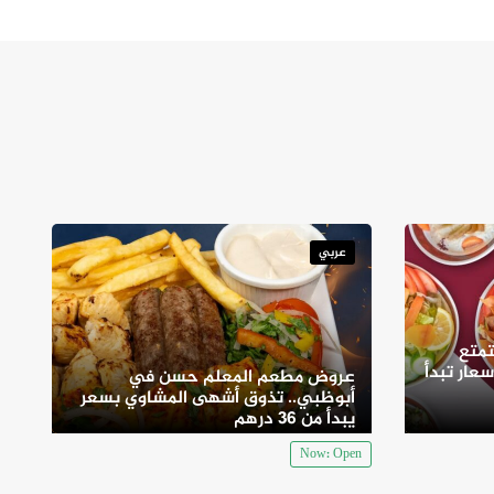
عربي
متع
سعار تبدأ
عروض مطعم المعلم حسن في
أبوظبي.. تذوق أشهى المشاوي بسعر
يبدأ من 36 درهم
Now: Open