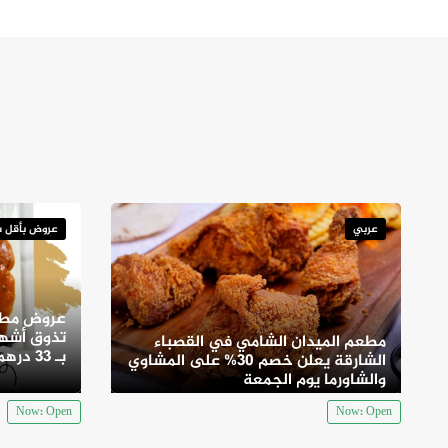
عربي
عروض بأقل س
عروض مطع
تذوق أشهى
مطعم الميدان الشامي في القصباء
بـ 33 درهم
الشارقة يعلن خصم 30% على المشاوي
والشاورما يوم الجمعة
Now: Open
Now: Open