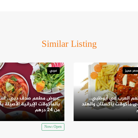
Similar Listing
عر مميز
عربي
م العرب في أبوظبي..
عروض مطعم صدف دبي.. است
 مأكولات باكستان والهند
بالمأكولات الإيرانية الأصيلة بأ
من 24 درهم
Now: Open