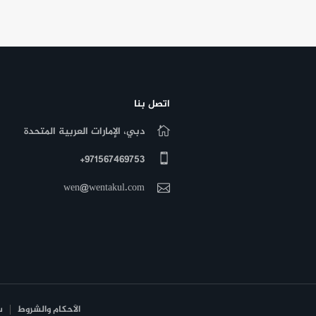
لعربية، وفتة الشاورما اللذيذة، لذا إذا أردت الشاورما العربية أو
اتصل بنا
دبي، الإمارات العربية المتحدة
971567469753+
wen@wentakul.com
الأحكام والشروط
س