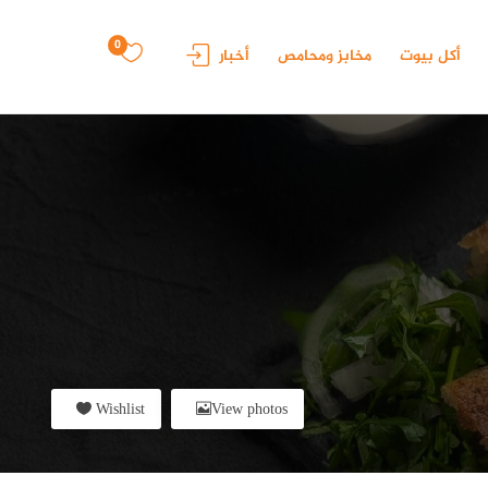
0
أكل بيوت
مخابز ومحامص
أخبار
Wishlist
View photos