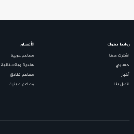
وهو يقدم شاورما الدجاج الإيطالية والمكسيكية، بالإضافة إلى الشاورما ا
الغربية، ليس لك سوى شاورما هوز.
روابط تهمك
الأقسام
اشترك معنا
مطاعم عربية
حسابي
هندية وباكستانية
أخبار
مطاعم فنادق
اتصل بنا
مطاعم صينية