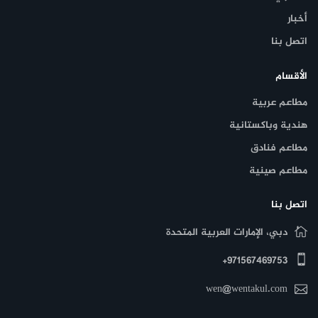
أخبار
اتصل بنا
الأقسام
مطاعم عربية
هندية وباكستانية
مطاعم فنادق
مطاعم صينية
اتصل بنا
دبي، الإمارات العربية المتحدة
971567469753+
wen@wentakul.com