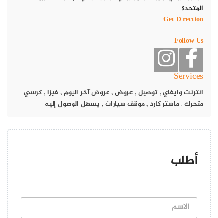
المتحدة
Get Direction
Follow Us
موقع
مطعم سنسيشن
Services
يقع مطعم سنسيشن في موتور سيتي جرين كوميونيتي موتور سيتي –
انترنت وايفاي
,
توصيل
,
عروض
,
عروض آخر اليوم
,
فيزا
,
كرسي
دبي ضمن دولة الإمارات العربية المتحدة.
متحرك
,
ماستر كارد
,
موقف سيارات
,
يسهل الوصول إليه
منيو
مطعم سنسيشن
والعروض اللذيذة
في سنسيشن، نحن نفخر بتقديم مجموعة متنوعة من المأكولات إلى
جانب أطباق البحر الأبيض المتوسط المميزة لدينا. تضم قائمتنا خيارات
عالمية وآسيوية وعربية، كلها مصنوعة بنفس الالتزام بالجودة
أطلب
والمكونات الطازجة. من الأطباق الكلاسيكية إلى الإبداعات المبتكرة،
تحتوي قائمتنا على ما تقدمه للجميع. تعال واستمتع بتجربة نكهات
العالم في سنسيشن، وجهتك النهائية لاستكشاف الطهي في دبي.
ا
ل