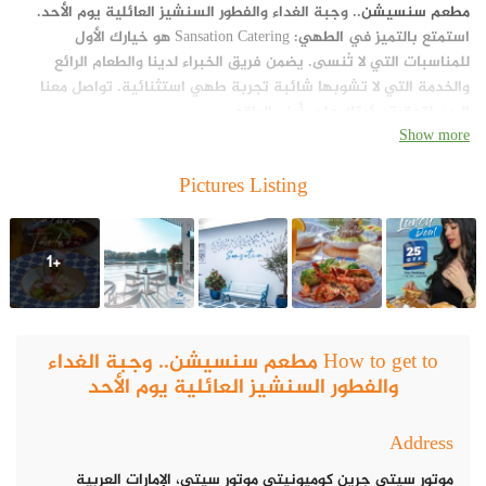
مطعم سنسيشن
..
وجبة الغداء والفطور السنشيز العائلية يوم الأحد.
استمتع بالتميز في
الطهي
: Sansation Catering هو خيارك الأول
للمناسبات التي لا تُنسى. يضمن فريق الخبراء لدينا والطعام الرائع
والخدمة التي لا تشوبها شائبة تجربة طهي استثنائية. تواصل معنا
اليوم لتحقيق رؤيتك على أرض الواقع.
Show more
Pictures Listing
+1
How to get to مطعم سنسيشن.. وجبة الغداء
والفطور السنشيز العائلية يوم الأحد
Address
موتور سيتي جرين كوميونيتي موتور سيتي، الإمارات العربية