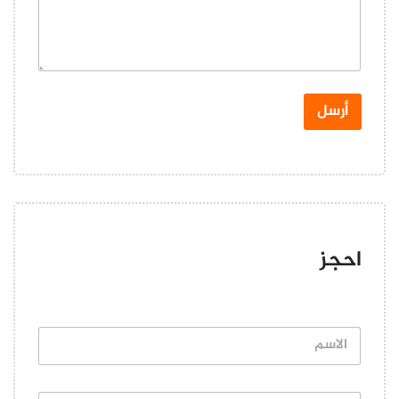
*
أرسل
الأجواء والديكورات
احجز
ا
ل
ا
س