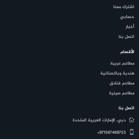
اشترك معنا
حسابي
أخبار
اتصل بنا
الأقسام
مطاعم عربية
هندية وباكستانية
مطاعم فنادق
مطاعم صينية
اتصل بنا
دبي، الإمارات العربية المتحدة
971567469753+