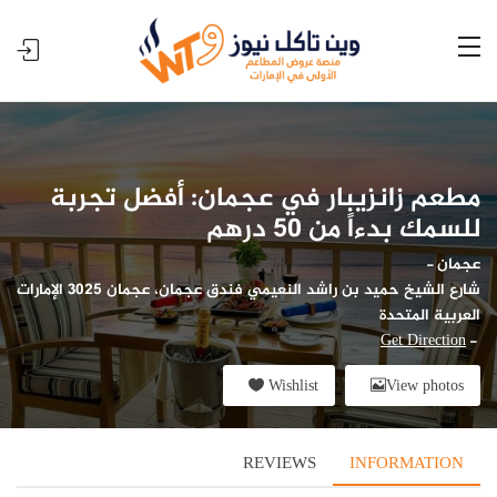
مطعم زانزيبار في عجمان: أفضل تجربة
للسمك بدءاً من 50 درهم
عجمان
-
شارع الشيخ حميد بن راشد النعيمي فندق عجمان، عجمان 3025 الإمارات
العربية المتحدة
Get Direction
-
Wishlist
View photos
REVIEWS
INFORMATION