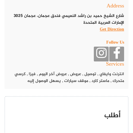
Address
شارع الشيخ حميد بن راشد النعيمي فندق عجمان، عجمان 3025
الإمارات العربية المتحدة
Get Direction
Follow Us
Services
انترنت وايفاي
,
توصيل
,
عروض
,
عروض آخر اليوم
,
فيزا
,
كرسي
متحرك
,
ماستر كارد
,
موقف سيارات
,
يسهل الوصول إليه
أطلب