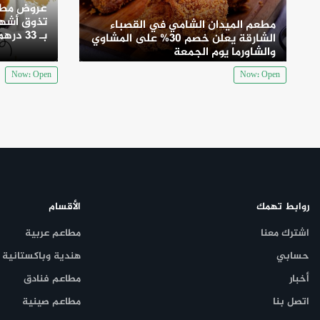
عروض مطع
تذوق أشهى
مطعم الميدان الشامي في القصباء
بـ 33 درهم
الشارقة يعلن خصم 30% على المشاوي
والشاورما يوم الجمعة
Now: Open
Now: Open
روابط تهمك
الأقسام
اشترك معنا
مطاعم عربية
حسابي
هندية وباكستانية
أخبار
مطاعم فنادق
اتصل بنا
مطاعم صينية