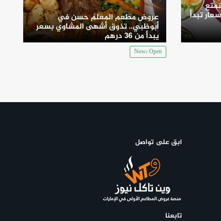
متع
سعار تبدأ
عروض مطعم المعلم حسن في
أبوظبي.. تذوق أشهى المشاوي بسعر
يبدأ من 36 درهم
Now: Open
ابق على تواصل
تابعنا