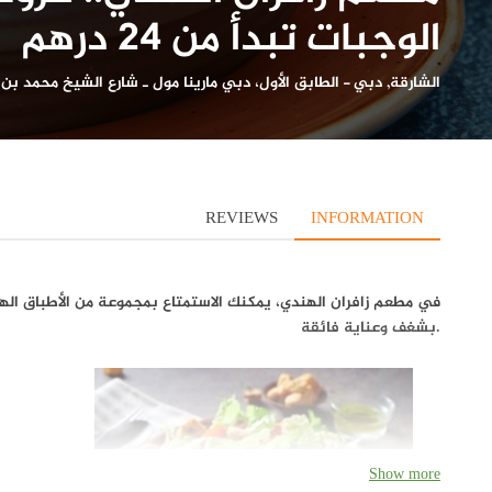
الوجبات تبدأ من 24 درهم
الشارقة
,
دبي
-
الطابق الأول، دبي مارينا مول ـ شارع الشيخ محمد بن 
REVIEWS
INFORMATION
في مطعم زافران الهندي، يمكنك الاستمتاع بمجموعة من الأطباق ا
بشغف وعناية فائقة.
Show more