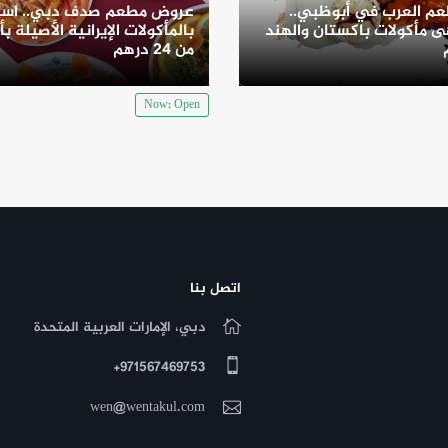
م العرب في أبوظبي..
عروض مطعم صدف دبي.. است
 مأكولات باكستان والهند
بالمأكولات الإيرانية الأصيلة بأ
من 24 درهم
Now: Open
اتصل بنا
دبي، الإمارات العربية المتحدة
971567469753+
wen@wentakul.com