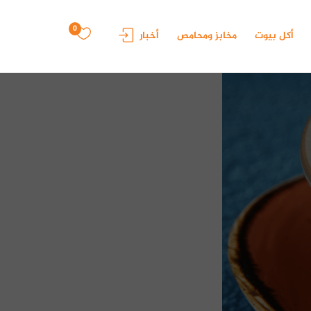
0
أكل بيوت
مخابز ومحامص
أخبار