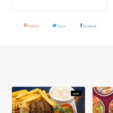
ب
*
Pinterest
Twitter
Facebook
عربي