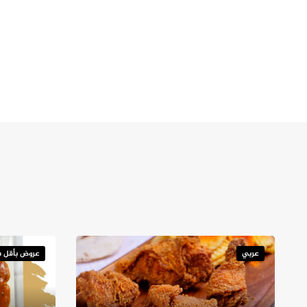
عربي
عروض بأقل س