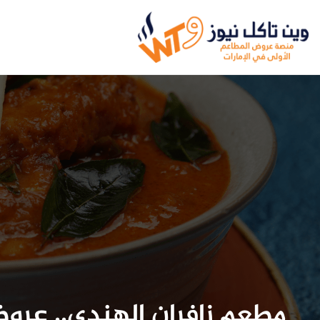
مطعم زافران الهندي.. عر