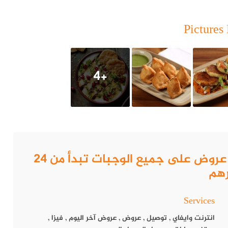
Pictures 
+4
How to get to مطعم زافران الهندي.. عروض على جميع الوجبات تبدأ من 24
هم
Services
ندي
انترنت وايفاي
,
توصيل
,
عروض
,
عروض آخر اليوم
,
فيزا
,