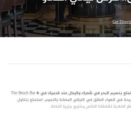
Get Direct
استمتع بنسيم البحر في شعرك والرمال عند قدميك في The Beach Bar &
يحة في الهواء الطلق في الليالي المضاءة بالنجوم. استمتع بتناول
ر الخلابة لشاطئنا الخاص وخليج جزيرة النخلة
.