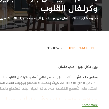
وكرنفال القلوب
دبي
-
شارع الملك سلمان بن عبد العزيز آل سعود، مارينا، الإمارات
-
ion
REVIEWS
INFORMATION
وين تاكل نيوز – علي عثمان
مطعم ذا بيتش بار آند جريل
.. عرض
ليالي أسادو وكرنفال القلوب.
Grill من Mauro Colagreco، حيث يمكنك الاستمتاع بوجبات
الغداء
المر
العشاء على الأسطح الخشبية على حافة المياه، بينما تستمتع بالمناظ
موقع
مطعم ذا بيتش بار آند جريل
Show more