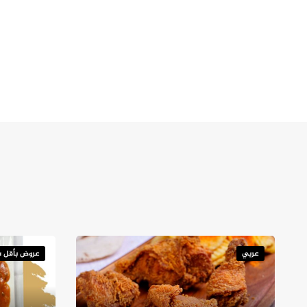
عربي
عروض بأقل س