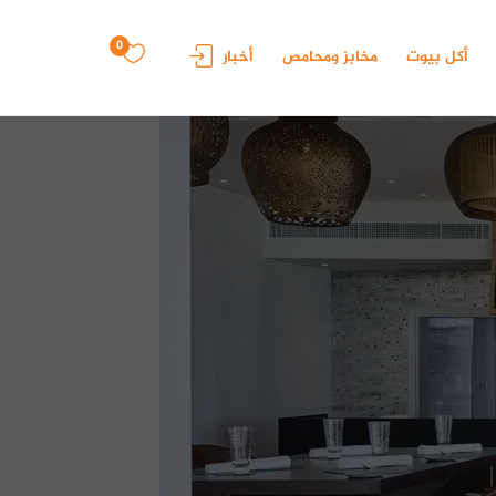
0
أكل بيوت
مخابز ومحامص
أخبار