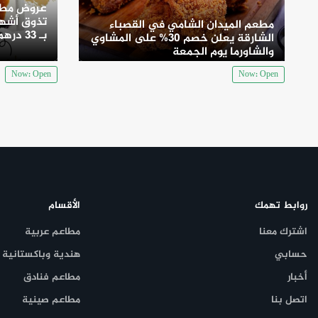
عروض مطع
تذوق أشهى
مطعم الميدان الشامي في القصباء
بـ 33 درهم
الشارقة يعلن خصم 30% على المشاوي
والشاورما يوم الجمعة
Now: Open
Now: Open
روابط تهمك
الأقسام
اشترك معنا
مطاعم عربية
حسابي
هندية وباكستانية
أخبار
مطاعم فنادق
اتصل بنا
مطاعم صينية