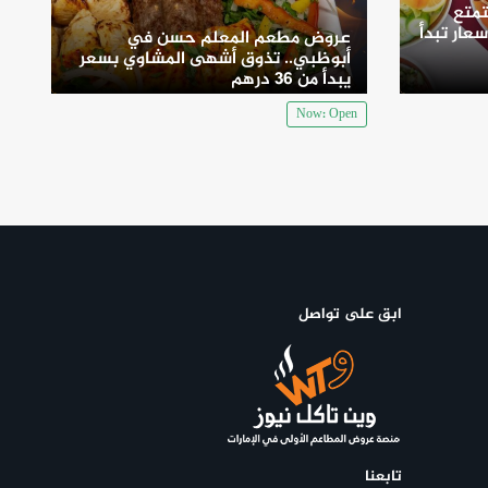
متع
سعار تبدأ
عروض مطعم المعلم حسن في
أبوظبي.. تذوق أشهى المشاوي بسعر
يبدأ من 36 درهم
Now: Open
ابق على تواصل
تابعنا