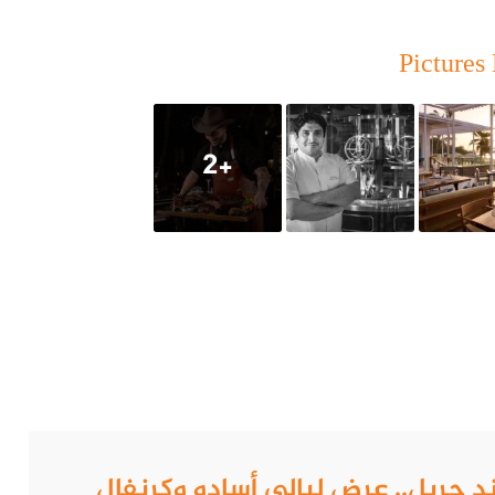
آل سعود ضمن مارينا في دولة الإمارات العربية المتحدة.
Pictures 
يتش بار آند جريل
+2
و كولاجريكو، الذي يعتمد على تراثه الأرجنتيني لإعداد أطباق أصيلة
ي آسادو
، كل ذلك أثناء الاسترخاء في أجواء مريحة وراقية وأرائك مريحة بجوار
طبخ حي، مما يعدك بأمسية مليئة بالإثارة والتواصل.
تش بار آند جريل.. عرض ليالي أسادو وكرنفال