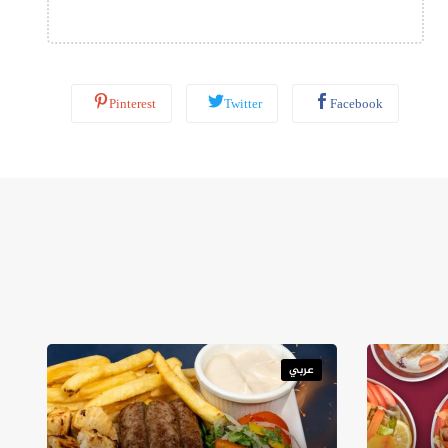
ب
*
Pinterest
Twitter
Facebook
عربي