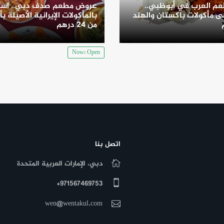
م العرب في أبوظبي..
عروض مطعم صدف دبي.. است
 مأكولات باكستان والهند
بالمأكولات الإيرانية الأصيلة بأ
من 24 درهم
Now: Open
اتصل بنا
دبي، الإمارات العربية المتحدة
971567469753+
wen@wentakul.com