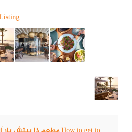
يقع مطعم ذا بيتش بار آند جريل في شارع الملك سلمان بن عبد العزيز 
Listing
موقع مطعم ذا ب
منيو
مطعم ذا بيتش بار آند جريل
تذوق مأكولات أمريكا الجنوبية النابضة بالحياة من الشيف الشهير ماور
ولذيذة مثالية للمشاركة.
عروض
مطعم ذا بيتش بار آند جريل
تشمل أسعار عروض
مطعم ذا بيتش آند جريل
التالي:
مطعم ذا بيتش بار آند جريل
.. عرض
ليال
اعتنق تقاليد أسادو الحقيقية واستمتع بالأطباق الطازجة خارج الشواية
مدفأة دافئة. تكتمل أمسيتك بمطرب من أمريكا اللاتينية، ودي جي، وم
كل يوم جمعة وسبت من الساعة 6 مساءً حتى الساعة 10 مساءً
How to get to مطعم ذا بي