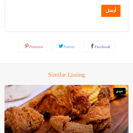
ت
س
أرسل
ا
ب
*
Pinterest
Twitter
Facebook
View this post on Instagram
Similar Listing
عربي