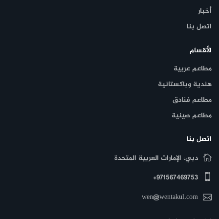
أخبار
اتصل بنا
الأقسام
مطاعم عربية
هندية وباكستانية
مطاعم فنادق
مطاعم صينية
اتصل بنا
دبي، الإمارات العربية المتحدة
971567469753+
wen@wentakul.com
مطعم ديار الشام في الشارقة يتميز بأسعاره المعقولة، مما يجعله
وجهة ممتازة للمحبين للأكل السوري. تتراوح أسعار الأطباق بشكل عام