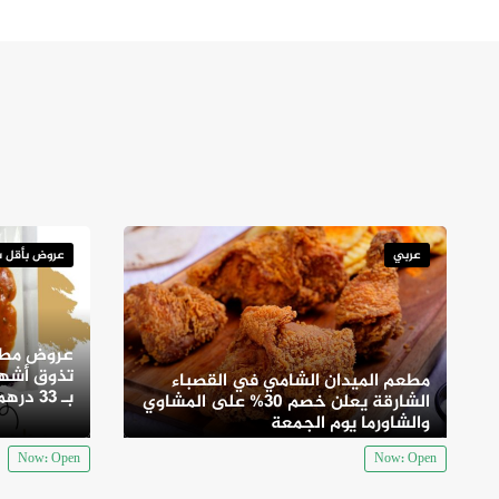
عربي
عروض بأقل س
عروض مطع
تذوق أشهى
مطعم الميدان الشامي في القصباء
بـ 33 درهم
الشارقة يعلن خصم 30% على المشاوي
والشاورما يوم الجمعة
Now: Open
Now: Open
عروض
مطعم دوورز فري جريل