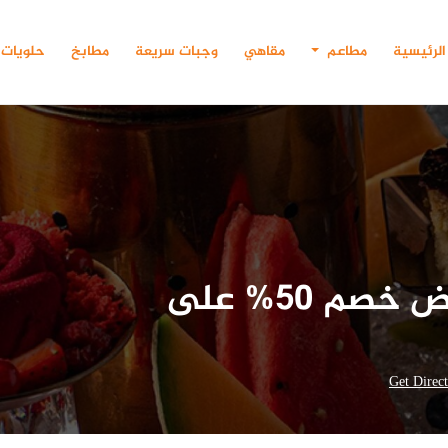
الرئيسية
مطاعم
مقاهي
وجبات سريعة
مطابخ
حلويات
مطعم دوورز فري جريل.. عرض خصم 50% على
Get Direc