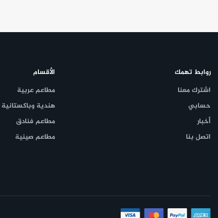
تشمل أسعار عروض
مطعم دوورز فري جريل
التالي:
عرض خصم 50% على جميع النكهات
يومياً من الساعة 3 مساءً حتى الساعة 7 مساءً. خصم 50% على جميع النكهات.
روابط تهمك
الأقسام
اشترك معنا
مطاعم عربية
حسابي
هندية وباكستانية
أخبار
مطاعم فنادق
اتصل بنا
مطاعم صينية