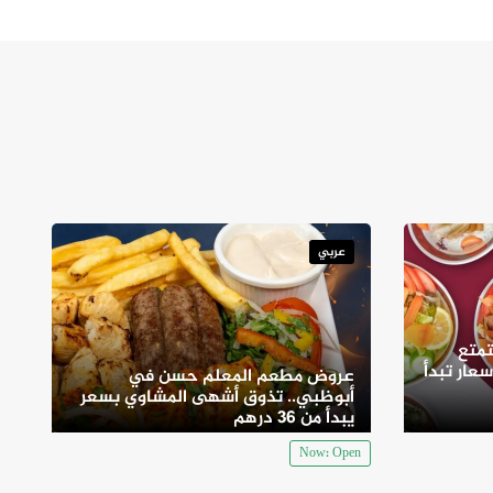
عربي
متع
سعار تبدأ
عروض مطعم المعلم حسن في
أبوظبي.. تذوق أشهى المشاوي بسعر
يبدأ من 36 درهم
Now: Open