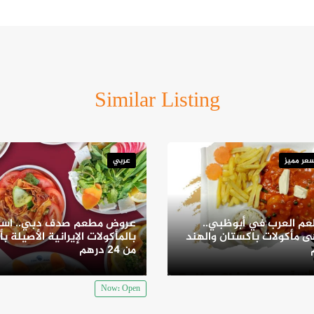
Similar Listing
عر مميز
عربي
م العرب في أبوظبي..
عروض مطعم صدف دبي.. است
 مأكولات باكستان والهند
بالمأكولات الإيرانية الأصيلة بأ
من 24 درهم
Now: Open