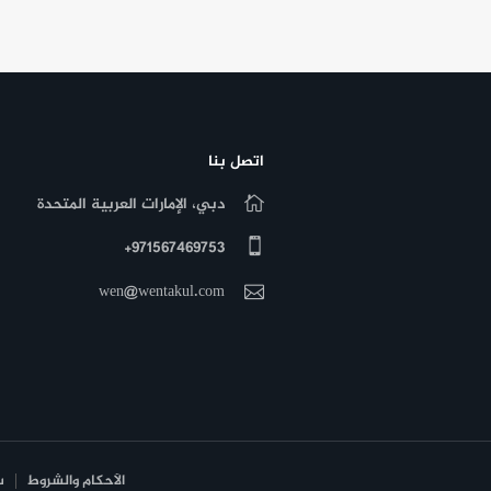
اتصل بنا
دبي، الإمارات العربية المتحدة
971567469753+
wen@wentakul.com
الأحكام والشروط
س