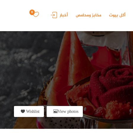
0
أكل بيوت
مخابز ومحامص
أخبار
Wishlist
View photos