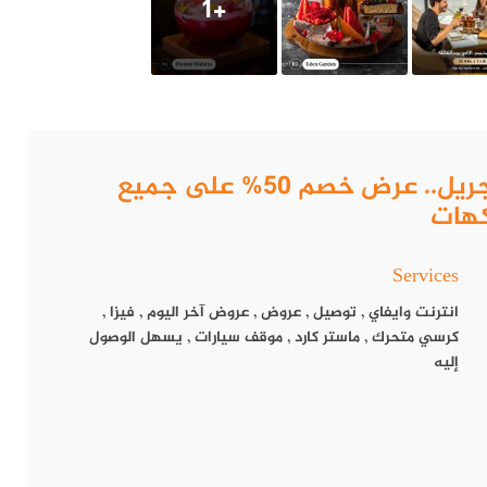
+1
How to get to مطعم دوورز فري جريل.. عرض خصم 50% على جميع
كهات
Services
انترنت وايفاي
,
توصيل
,
عروض
,
عروض آخر اليوم
,
فيزا
,
كرسي متحرك
,
ماستر كارد
,
موقف سيارات
,
يسهل الوصول
إليه