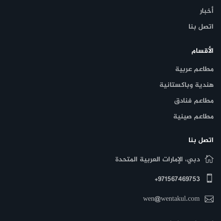
أخبار
اتصل بنا
الأقسام
مطاعم عربية
هندية وباكستانية
مطاعم فنادق
مطاعم صينية
اتصل بنا
دبي، الإمارات العربية المتحدة
971567469753+
wen@wentakul.com