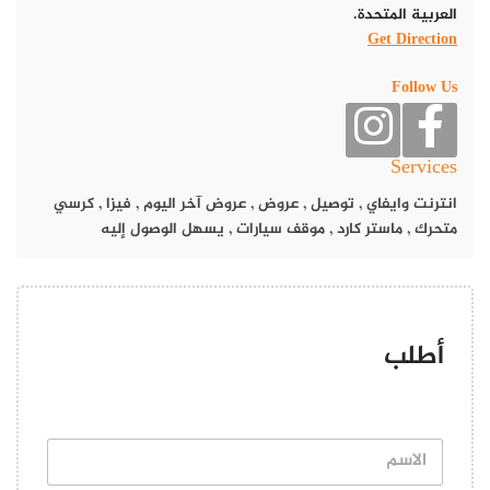
العربية المتحدة.
وينتظر العشاق يوم غد ليحتفلون بهذه المناسبة بطريقة مميزة ولافتة،
Get Direction
مليئة بالرومانسية مع شركائهم وأزواجهم، أو حتى الأشخاص الذين
تربطهما علاقة حب قوية.
Follow Us
مطعم تونغ تاي في عرض عيد الحب 2024
Services
انترنت وايفاي
,
توصيل
,
عروض
,
عروض آخر اليوم
,
فيزا
,
كرسي
متحرك
,
ماستر كارد
,
موقف سيارات
,
يسهل الوصول إليه
أطلب
ا
ل
ا