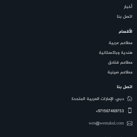
أخبار
اتصل بنا
الأقسام
مطاعم عربية
هندية وباكستانية
مطاعم فنادق
مطاعم صينية
اتصل بنا
دبي، الإمارات العربية المتحدة
971567469753+
wen@wentakul.com