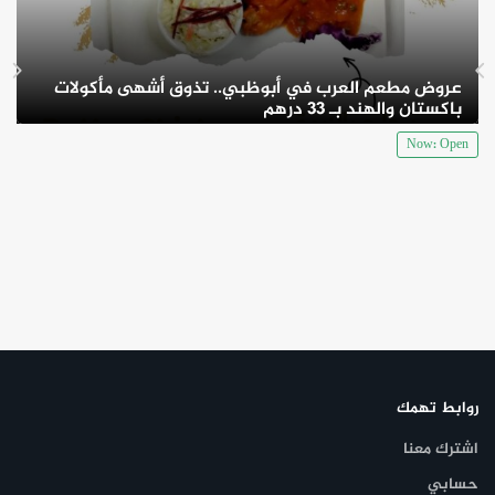
عروض مطعم العرب في أبوظبي.. تذوق أشهى مأكولات
باكستان والهند بـ 33 درهم
Now: Open
روابط تهمك
اشترك معنا
حسابي