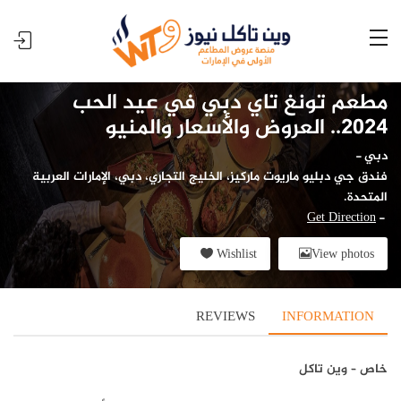
مطعم تونغ تاي دبي في عيد الحب
2024.. العروض والأسعار والمنيو
دبي
-
فندق جي دبليو ماريوت ماركيز، الخليج التجاري، دبي، الإمارات العربية
المتحدة.
Get Direction
-
Wishlist
View photos
REVIEWS
INFORMATION
خاص – وين تاكل