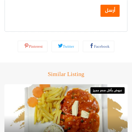
ت
س
أرسل
ا
ب
*
Pinterest
Twitter
Facebook
يكون السعر 295 درهم للشخص ويشمل مشروباً ترحيبياً، وذلك من
Similar Listing
الساعة 6 مساء وحتى منتصف الليل في فندق جي دبليو ماريوت ماركيز،
الخليج التجاري.
عروض بأقل سعر مميز
موقع مطعم تونغ تاي
فندق جي دبليو ماريوت ماركيز، الخليج التجاري، دبي، الإمارات العربية
المتحدة.