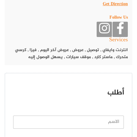
Get Direction
الزبادي والإضافات التي لا تقاوم، تقدم بينك بيري تجربة تُسعد
المستهلكين وتنعشهم.
Follow Us
Services
انترنت وايفاي
,
توصيل
,
عروض
,
عروض آخر اليوم
,
فيزا
,
كرسي
متحرك
,
ماستر كارد
,
موقف سيارات
,
يسهل الوصول إليه
أطلب
ا
ل
ا
يشتهر هذا المحل بطريقته الفريدة في تقديم البوظة، والتي جعلته
س