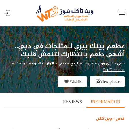
مطعم بينك بيري للمثلجات في دبي..
أشهى طعم بانتظارك لتنعش قلبك
دبي
-
دبي مول - جروف فيليدج - دبي - الإمارات العربية المتحدة
-
Get Direction
Wishlist
View photos
REVIEWS
INFORMATION
خاص – وين تاكل