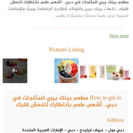
مطعم بينك بيري للمثلجات في دبي.. أشهى طعم بانتظارك لتنعش
قلبك
.. نكهات بينك بيري والفواكه الطازجة المقطعة يوميًا، والإضافات
المميزة توفر طعمًا منعشًا وخفيفًا لا يقاوم.
Show more
Pictures Listing
+4
How to get to مطعم بينك بيري للمثلجات في
دبي.. أشهى طعم بانتظارك لتنعش قلبك
Address
دبي مول - جروف فيليدج - دبي - الإمارات العربية المتحدة
بدءًا من تصميم المتجر، وحتى خدمة العملاء الاستثنائية، ونكهات