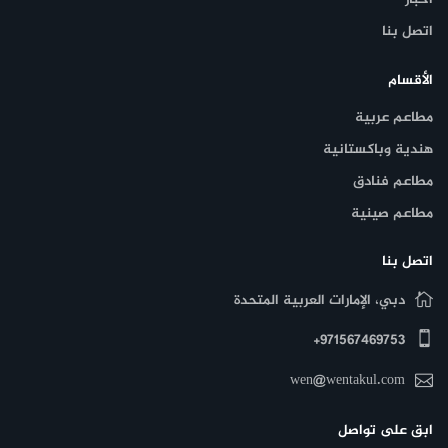
اتصل بنا
الأقسام
مطاعم عربية
هندية وباكستانية
مطاعم فنادق
مطاعم صينية
اتصل بنا
دبي، الإمارات العربية المتحدة
971567469753+
wen@wentakul.com
ابق على تواصل