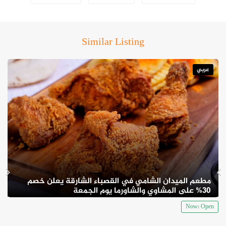
Similar Listing
“برزة الضيافة” هو الاختيار المثالي لكل من يبحث عن تجربة طعام
عربي
شامية أصيلة في أبوظبي بأسعار معقولة. مع قائمة طعام متنوعة
وخدمة متميزة، يقدم المطعم مزيجاً من الجودة والأصالة يجعل منه
وجهة محبوبة للعائلات والأصدقاء. إذا كنت من عشاق المشاوي أو ترغب
في تناول وجبة شهية وسريعة، فلا تفوت زيارة “برزة الضيافة”.
مطعم الميدان الشامي في القصباء الشارقة يعلن خصم
30% على المشاوي والشاورما يوم الجمعة
Now: Open