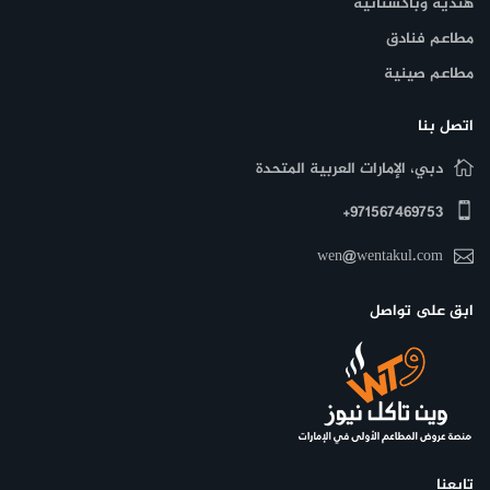
هندية وباكستانية
مطاعم فنادق
مطاعم صينية
اتصل بنا
دبي، الإمارات العربية المتحدة
971567469753+
wen@wentakul.com
ابق على تواصل
تابعنا