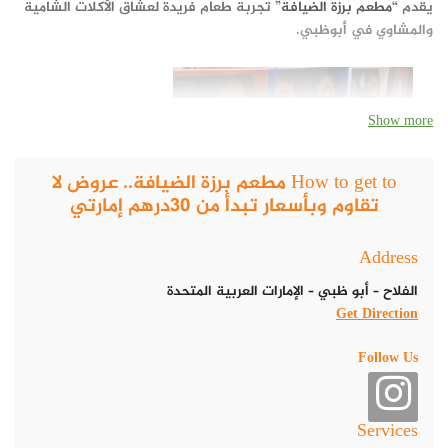
يقدم “
مطعم برزة الضيافة
” تجربة طعام فريدة لعشاق الأكلات الشامية
والمشاوي في أبوظبي.
Show more
How to get to مطعم برزة الضيافة.. عروض لا
تقاوم وبأسعار تبدأ من 30درهم إمارتي
Address
الفلاح – أبو ظبي – الإمارات العربية المتحدة
Get Direction
Follow Us
المطعم يشتهر بجودة المكونات وطرق التحضير المميزة، مع عروض
Services
وأسعار لا تُقاوم تبدأ من 30 درهم إماراتي فقط. سواء كنت تفضل