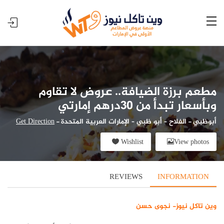
مطعم برزة الضيافة.. عروض لا تقاوم
وبأسعار تبدأ من 30درهم إمارتي
أبوظبي
-
الفلاح – أبو ظبي – الإمارات العربية المتحدة
-
Get Direction
Wishlist
View photos
REVIEWS
INFORMATION
وين تاكل نيوز- نجوى حسن