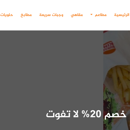
الرئيسية
مطاعم
مقاهي
وجبات سريعة
مطابخ
حلويات
مطعم برجر كنج في دبي .. خصم 20% لا تفوت