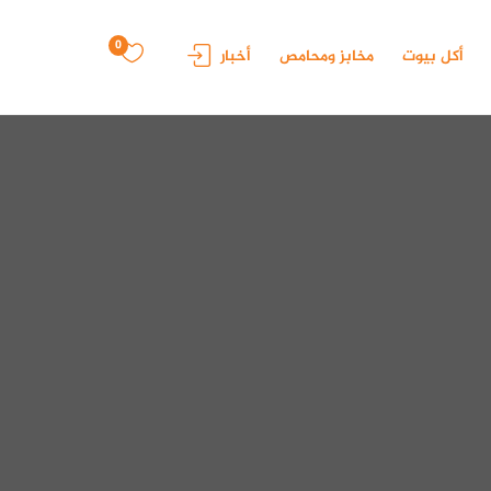
0
أكل بيوت
مخابز ومحامص
أخبار