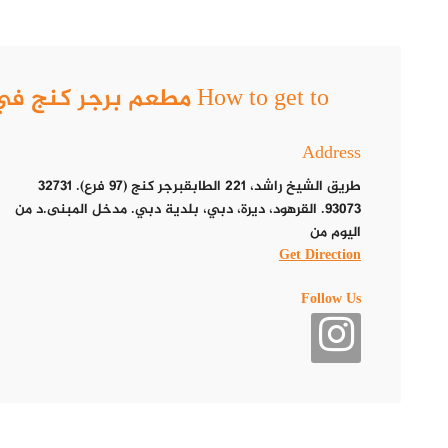
How to get to مطعم برجر كنج في دبي .. خصم 20% لا تفوت الفرصة
Address
طريق الشيخ راشد، 22​1 الطابق​برجر كنج (97 فرع). 32731
93073. القرهود، ديرة، دبي، بلدية دبي. مدخل المبنى.د من
اليوم من
Get Direction
Follow Us