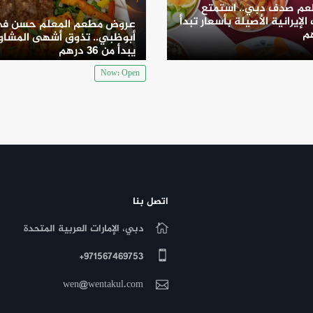
م صدف دبي.. استمتع
الإيرانية الأصيلة بأسعار تبدأ
عروض مطعم المعلم حسن ف
أبوظبي.. تذوق أشهى المشاو
يبدأ من 36 درهم
Now: Open
يقدم المطعم أيضًا عروض أخرى، مثل “وجبة كومبو” التي تشمل ساندويتش، مشروب غازي، وبطاطا
ذين يبحثون عن وجبة لذيذة وسريعة.
اتصل بنا
دبي، الإمارات العربية المتحدة
971567469753+
wen@wentakul.com