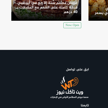
عروض مطعم ستة إلا ربع في أبوظبي..
فرخة كاملة على الفحم مع المقبلات بـ
ي
40 درهم
ي بسعر
Now: Open
ابق على تواصل
تابعنا