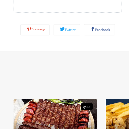
ب
*
Pinterest
Twitter
Facebook
عربي