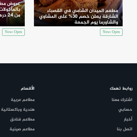
عروض مطع
بالمأكولات 
مطعم الميدان الشامي في القصباء
من 24 درهم
الشارقة يعلن خصم 30% على المشاوي
والشاورما يوم الجمعة
Now: Open
Now: Open
بالإضافة إلى الخصم الحالي بنسبة 20%، 
مقلية بسعر مخفض قدره 30 درهمًا.
هذه العروض تجعل من برجر كنج وجهة مثالية للعائلات والأصدقاء ال
روابط تهمك
الأقسام
اشترك معنا
مطاعم عربية
حسابي
هندية وباكستانية
أخبار
مطاعم فنادق
اتصل بنا
مطاعم صينية