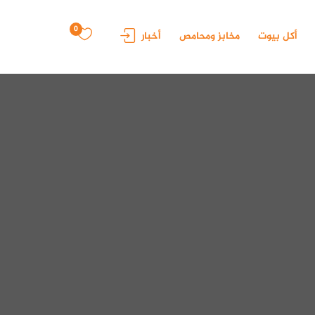
0
أكل بيوت
مخابز ومحامص
أخبار