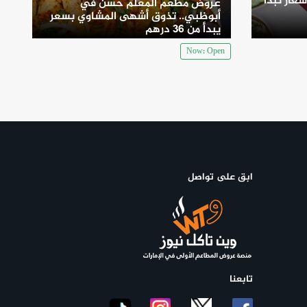
سعار تبدأ
عروض مطعم المعلم حسن في
أبوظبي.. تذوق أشهى المشاوي بسعر
يبدأ من 36 درهم
Now: Open
ابق على تواصل
تابعنا