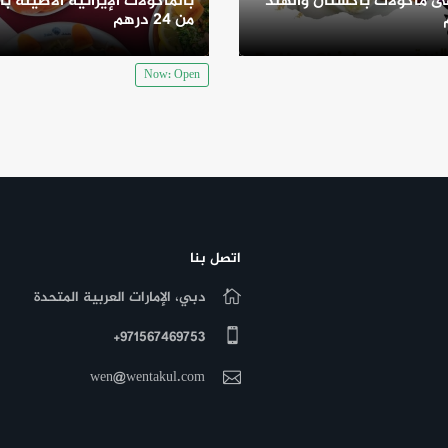
 مأكولات باكستان والهند
بالمأكولات الإيرانية الأصيلة بأ
من 24 درهم
Now: Open
اتصل بنا
دبي، الإمارات العربية المتحدة
971567469753+
wen@wentakul.com