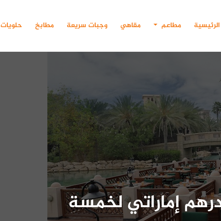
الرئيسية
مطاعم
مقاهي
وجبات سريعة
مطابخ
حلويات
عم باي تاي.. عرض 590 درهم إماراتي لخمسة