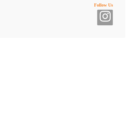
Follow Us
موقع
مطعم باي تاي
في الإمارات
دولة الإمارات العربية المتحدة.
قائمة الطعام في
مطعم باي تاي
يستخدم مطعم “باي تاي” المكوّنات الطازجة لإعداد أشهى الأطباق التا
أفخر المأكولات التايلاندية التي تشمل اللحوم والمأكولات البحرية وفطا