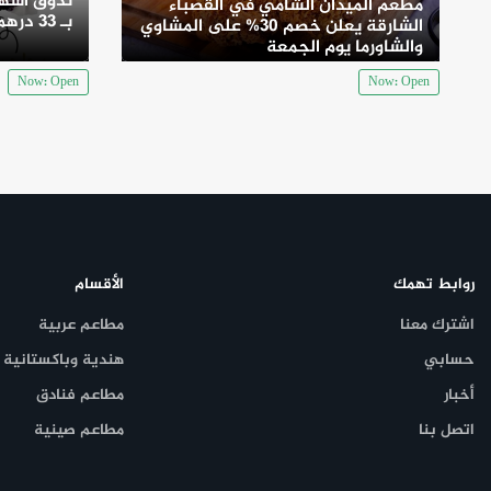
تذوق أشهى
مطعم الميدان الشامي في القصباء
التسعير:
بـ 33 درهم
الشارقة يعلن خصم 30% على المشاوي
والشاورما يوم الجمعة
590 درهماً إماراتياً لشخصين للطعام فقط
Now: Open
Now: Open
990 درهماً إماراتياً لشخصين شاملة النبيذ
روابط تهمك
الأقسام
اشترك معنا
مطاعم عربية
حسابي
هندية وباكستانية
أخبار
مطاعم فنادق
اتصل بنا
مطاعم صينية