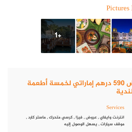
Pictures 
+1
How to get to مطعم باي تاي.. عرض 590 درهم إماراتي لخمسة أطعمة
ندية
Services
انترنت وايفاي
,
عروض
,
فيزا
,
كرسي متحرك
,
ماستر كارد
,
موقف سيارات
,
يسهل الوصول إليه