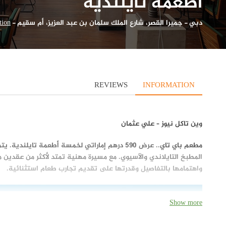
أطعمة تايلندية
دبي
-
جميرا القصر، شارع الملك سلمان بن عبد العزيز، أم سقيم
-
tion
REVIEWS
INFORMATION
وين تاكل نيوز – علي عثمان
مطعم باي تاي
.. عرض
590 درهم إماراتي لخمسة أطعمة تايلندية
. يت
المطبخ التايلاندي والآسيوي. مع مسيرة مهنية تمتد لأكثر من عقدين 
واهتمامها بالتفاصيل وقدرتها على تقديم تجارب طعام استثنائية.
Show more