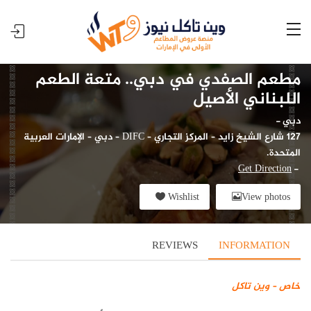
مطعم الصفدي في دبي.. متعة الطعم
اللبناني الأصيل
دبي
-
127 شارع الشيخ زايد – المركز التجاري – DIFC – دبي – الإمارات العربية
المتحدة.
Get Direction
-
Wishlist
View photos
REVIEWS
INFORMATION
خاص – وين تاكل