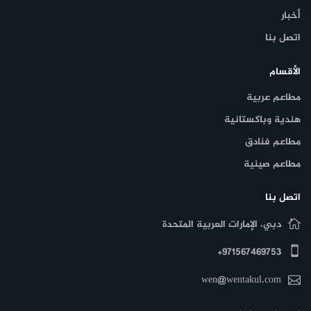
أخبار
اتصل بنا
الأقسام
مطاعم عربية
هندية وباكستانية
مطاعم فنادق
مطاعم صينية
اتصل بنا
دبي، الإمارات العربية المتحدة
971567469753+
wen@wentakul.com