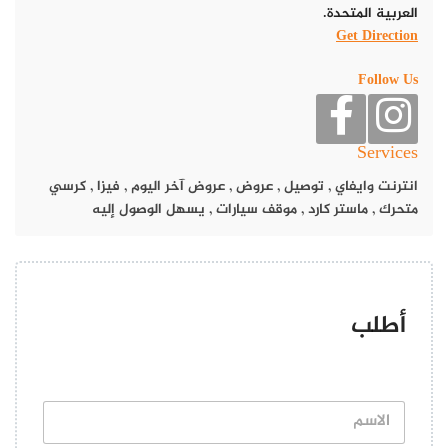
العربية المتحدة.
Get Direction
Follow Us
Services
انترنت وايفاي
,
توصيل
,
عروض
,
عروض آخر اليوم
,
فيزا
,
كرسي
متحرك
,
ماستر كارد
,
موقف سيارات
,
يسهل الوصول إليه
تمت مشاركة منشور بواسطة ‏‎Al Safadi Restaurants‎‏ (@‏‎alsafadirestaurants‎‏)
ويقدم هذا المطعم ألذ المأكولات اللبنانية، مثل: أطباق اللحوم المشوية
واللحم بالعجين وفتة الحمص وشوربة الدجاج والسي فود والكفتة.
أطلب
ا
ل
ا