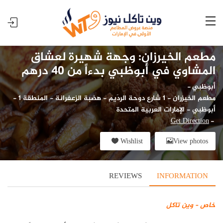
مطعم الخيرزان: وجهة شهيرة لعشاق
المشاوي في أبوظبي بدءاً من 40 درهم
أبوظبي
-
مطعم الخيزران - 1 شارع دوحة الرِدَيم - هضبة الزعفرانة - المنطقة 1 -
أبوظبي - الإمارات العربية المتحدة
Get Direction
-
Wishlist
View photos
REVIEWS
INFORMATION
خاص – وين تاكل