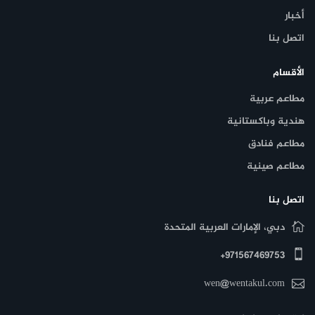
أخبار
اتصل بنا
الأقسام
مطاعم عربية
هندية وباكستانية
مطاعم فنادق
مطاعم صينية
اتصل بنا
دبي، الإمارات العربية المتحدة
971567469753+
wen@wentakul.com