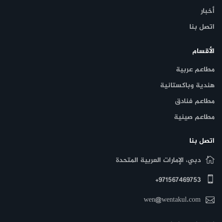
أخبار
اتصل بنا
الأقسام
مطاعم عربية
هندية وباكستانية
مطاعم فنادق
مطاعم صينية
اتصل بنا
دبي، الإمارات العربية المتحدة
971567469753+
wen@wentakul.com