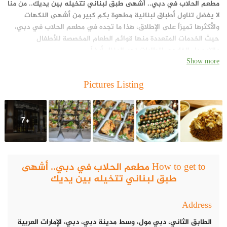
مطعم الحلاب في دبي.. أشهى طبق لبناني تتخيله بين يديك
.. من منا
لا يفضل تناول أطباق لبنانية مطهوة بكم كبير من أشهى النكهات
والأكثرها تميزاً على الإطلاق، هذا ما تجده في مطعم الحلاب في دبي،
حيث الخدمات المتعددة منها قوائم الطعام المخصصة للأطفال
والتوصيل الخارجي للطلبات نحو المنزل أيضاً.
Show more
Pictures Listing
+7
How to get to مطعم الحلاب في دبي.. أشهى
طبق لبناني تتخيله بين يديك
Address
الطابق الثاني، دبي مول، وسط مدينة دبي، دبي، الإمارات العربية