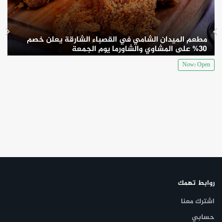
مطعم الميدان الشامي في القصباء الشارقة يعلن خصم
30% على المشاوي والشاورما يوم الجمعة
Now: Open
وتتضمن قائمة الطعام هنا تشكيلة واسعة من الخيارات المميزة للراغبين
في تناول اللحوم مثل المشويات واللحم بعجين، والشيش طاووق، علاوة
على خيارات شهية لمحبي المأكولات النباتية مثل التبولة والفتوش
والبابا غنوج، بالإضافة إلى قائمة لذيذة من وجبات الفطور والعشاء
والحلويات مثل الكنافة ومعمول المد بالقشطة، والكثير من أنواع
المشروبات والشيشة بنكهات مختلفة.
روابط تهمك
اشترك معنا
حسابي