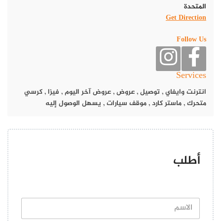
View this post on Instagram
المتحدة
Get Direction
Follow Us
Services
انترنت وايفاي
,
توصيل
,
عروض
,
عروض آخر اليوم
,
فيزا
,
كرسي
متحرك
,
ماستر كارد
,
موقف سيارات
,
يسهل الوصول إليه
A post shared by Al Hallab Restaurant (@alhallabuae)
أطلب
أما إن كنت تتساءل عن أفضل
المطاعم اللبنانية
ضمن قائمة مطاعم
عربية في دبي فكل ما عليك القيام به هو الانطلاق نحو مطعم الحلاب
الذي يوفر لزواره جلسات مميزة للغاية في قلب دبي مول مع إطلالة
ساحرة على النافورة وعروض المياه مع الاضواء المتراقصة، بالإضافة إلى
ا
ل
توفير خدمات متعددة منها قوائم الطعام المخصصة للأطفال والتوصيل
ا