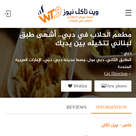
مطعم الحلاب في دبي.. أشهى طبق
لبناني تتخيله بين يديك
دبي
-
الطابق الثاني، دبي مول، وسط مدينة دبي، دبي، الإمارات العربية
المتحدة
Get Direction
-
Wishlist
View photos
REVIEWS
INFORMATION
خاص – وين تاكل