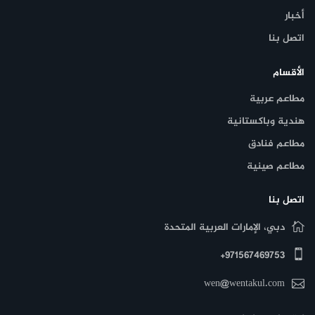
أخبار
اتصل بنا
الأقسام
مطاعم عربية
هندية وباكستانية
مطاعم فنادق
مطاعم صينية
بالإضافة إلى الحلويات المميزة، من بينها: الكنافة بالمانجو والبسبوسة،
التي تمتعك وتعطيك تجربة مذاق مميزة لا يمكن نسيانها إطلاقاً.
اتصل بنا
دبي، الإمارات العربية المتحدة
971567469753+
wen@wentakul.com