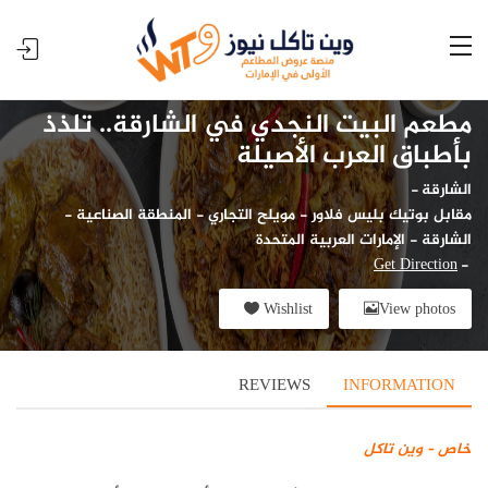
مطعم البيت النجدي في الشارقة.. تلذذ
بأطباق العرب الأصيلة
الشارقة
-
مقابل بوتيك بليس فلاور - مويلح التجاري - المنطقة الصناعية -
الشارقة - الإمارات العربية المتحدة
Get Direction
-
Wishlist
View photos
REVIEWS
INFORMATION
خاص – وين تاكل