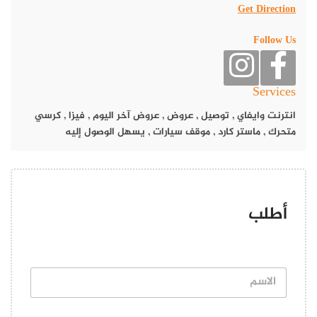
عرض هذا المنشور على Instagram
Get Direction
Follow Us
Services
انترنت وايفاي
,
توصيل
,
عروض
,
عروض آخر اليوم
,
فيزا
,
كرسي
متحرك
,
ماستر كارد
,
موقف سيارات
,
يسهل الوصول إليه
تمت مشاركة منشور بواسطة ‏‎Arabeska Restaurant‎‏ (@‏‎arabeskarestaurant‎‏)
أطلب
كما يقدم المطعم جلسات داخلية هادئة غير رسمية وخدمة توصيل
سريعة شبه فورية لتتمتع بوصفاته المختلفة مباشرةً من منزلك.
ا
ل
ا
س