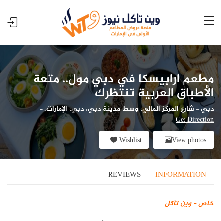
مطعم ارابيسكا في دبي مول.. متعة
الأطباق العربية تنتظرك
دبي
-
شارع المركز المالي، وسط مدينة دبي، دبي، الإمارات.
-
Get Direction
Wishlist
View photos
REVIEWS
INFORMATION
خاص – وين تاكل