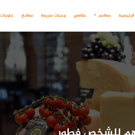
الرئيسية
مطاعم
مقاهي
وجبات سريعة
مطابخ
حلويات
يوان.. عرض 499 درهم للشخص فطور