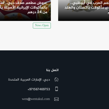
م العرب في أبوظبي..
عروض مطعم صدف دبي.. است
 مأكولات باكستان والهند
بالمأكولات الإيرانية الأصيلة بأ
من 24 درهم
Now: Open
اتصل بنا
دبي، الإمارات العربية المتحدة
971567469753+
wen@wentakul.com