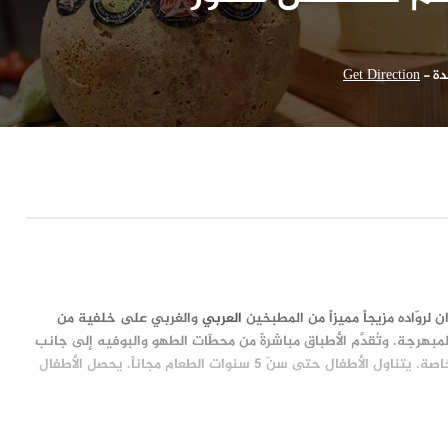
دة
-
Get Direction
ن لروّاده مزيجاً مميزاً من المطبخين
العربي
والغربي على خلفية من
مبهرجة. وتُقدَّم الأطباق مباشرةً من محطّات الطهو والبوفيه إلى جانب
القهوة والشيشة على ترّاس الهواء الطلق أو حجرات تناول الطعام الخاصة. يتناول الأطفال حتى سنّ 5 سنوات الطعام مجاناً. يحصل الأطفال