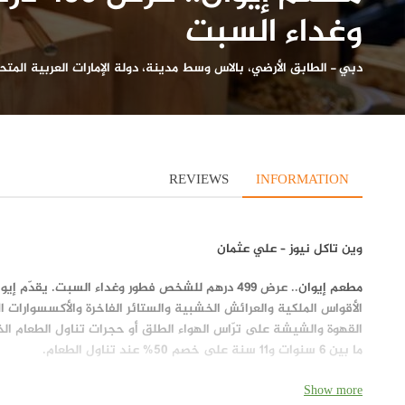
وغداء السبت
دبي
-
الطابق الأرضي، بالاس وسط مدينة، دولة الإمارات العربية المتح
REVIEWS
INFORMATION
وين تاكل نيوز – علي عثمان
مطعم إيوان
.. عرض 499 درهم للشخص فطور وغداء السبت
.
يقدّم إيوا
الأقواس الملكية والعرائش الخشبية والستائر الفاخرة والأكسسوارات ال
ما بين 6 سنوات و11 سنة على خصم 50% عند تناول الطعام.
Show more