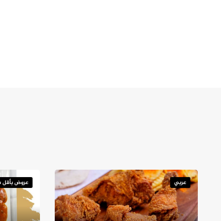
عربي
عروض بأقل س