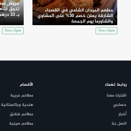
عروض مطع
تذوق أشهى
مطعم الميدان الشامي في القصباء
بـ 33 درهم
الشارقة يعلن خصم 30% على المشاوي
والشاورما يوم الجمعة
Now: Open
Now: Open
روابط تهمك
الأقسام
اشترك معنا
مطاعم عربية
حسابي
هندية وباكستانية
أخبار
مطاعم فنادق
اتصل بنا
مطاعم صينية