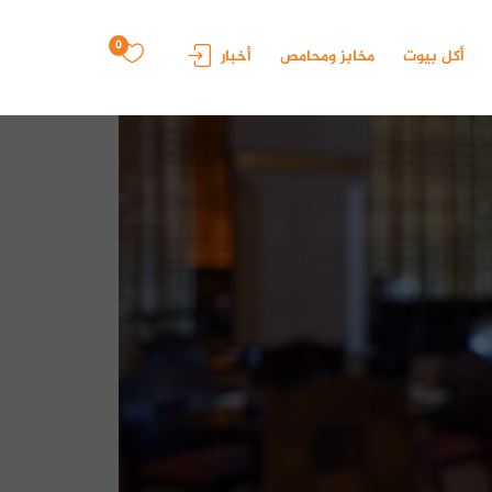
0
أكل بيوت
مخابز ومحامص
أخبار