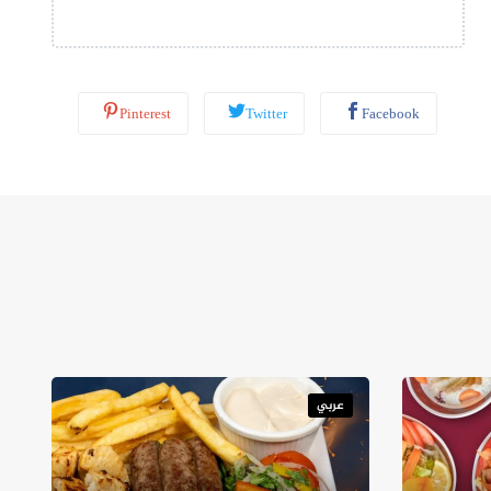
ب
*
Pinterest
Twitter
Facebook
عربي