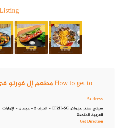
Listing
يتميز مطعم إل فورنو، بالحفاظ على وصفات ومذاق فريد للأطباق الإيطالية، 
How to get to مطعم إل فورنو في عجمان.. لمحبي المطبخ الإيطالي
Address
سيتي سنتر عجمان، CF2H+5C - الجرف 2 - عجمان - الإمارات
العربية المتحدة
Get Direction