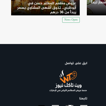
سعار تبدأ
عروض مطعم المعلم حسن في
أبوظبي.. تذوق أشهى المشاوي بسعر
يبدأ من 36 درهم
Now: Open
ابق على تواصل
تابعنا