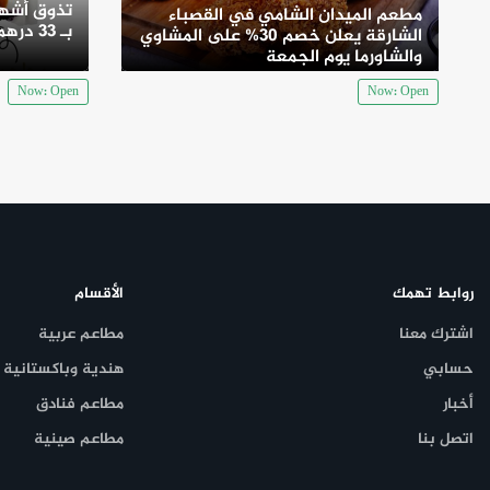
تذوق أشهى
مطعم الميدان الشامي في القصباء
بـ 33 درهم
الشارقة يعلن خصم 30% على المشاوي
والشاورما يوم الجمعة
Now: Open
Now: Open
روابط تهمك
الأقسام
اشترك معنا
مطاعم عربية
حسابي
هندية وباكستانية
أخبار
مطاعم فنادق
اتصل بنا
مطاعم صينية