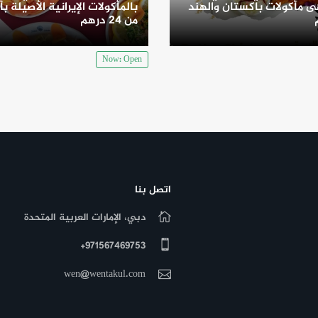
 مأكولات باكستان والهند
بالمأكولات الإيرانية الأصيلة بأ
من 24 درهم
Now: Open
اتصل بنا
دبي، الإمارات العربية المتحدة
971567469753+
wen@wentakul.com