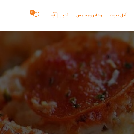
0
أكل بيوت
مخابز ومحامص
أخبار