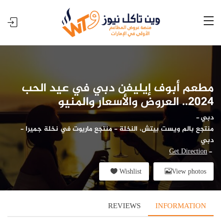
مطعم أبوف إيليفن دبي في عيد الحب
2024.. العروض والأسعار والمنيو
دبي
-
منتجع بالم ويست بيتش، النخلة - منتجع ماريوت في نخلة جميرا -
دبي
Get Direction
-
Wishlist
View photos
REVIEWS
INFORMATION