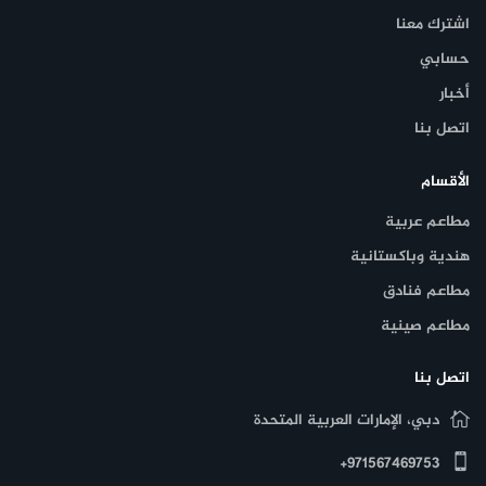
اشترك معنا
حسابي
أخبار
اتصل بنا
الأقسام
مطاعم عربية
هندية وباكستانية
مطاعم فنادق
مطاعم صينية
اتصل بنا
دبي، الإمارات العربية المتحدة
971567469753+