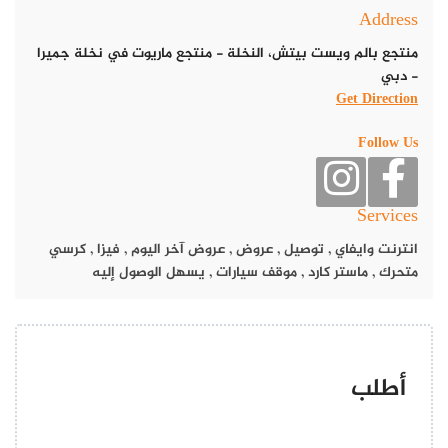
Address
منتجع بالم ويست بيتش، النخلة - منتجع ماريوت في نخلة جميرا
- دبي
وينتظر العشاق يوم غد ليحتفلون بهذه المناسبة بطريقة مميزة ولافتة،
Get Direction
مليئة بالدومانسية مع شركائهم وأزواجهم، أو حتى الأشخاص الذين
تربطهما علاقة حب قوية.
Follow Us
مطعم أبوف إيليفن في عرض عيد الحب
2024
Services
انترنت وايفاي
,
توصيل
,
عروض
,
عروض آخر اليوم
,
فيزا
,
كرسي
متحرك
,
ماستر كارد
,
موقف سيارات
,
يسهل الوصول إليه
أطلب