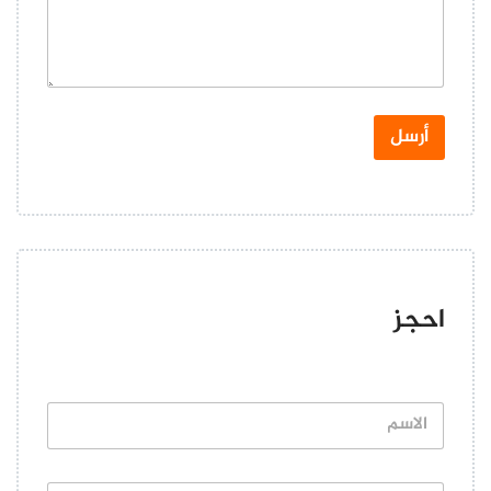
*
أرسل
ويدعو مطعم أبوف إيليفن دبي العشاق للاستمتاع بأشهى الأطباق
الخاصة بمناسبة عيد الحب في دبي.
حيث ستخيم الأجواء الرومانسية على مطعم أبوف إيليفن في ليلة حب
احجز
ساحرة وعشاء تحت النجوم مع إطلالات رائعة.
عرض مطعم أبوف إيليفن في دبي عيد الحب
ا
ل
ا
س