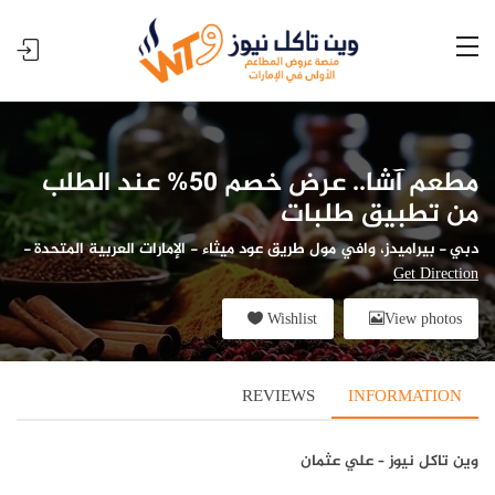
مطعم آشا.. عرض خصم 50% عند الطلب
من تطبيق طلبات
دبي
-
بيراميدز، وافي مول طريق عود ميثاء - الإمارات العربية المتحدة
-
Get Direction
Wishlist
View photos
REVIEWS
INFORMATION
وين تاكل نيوز – علي عثمان