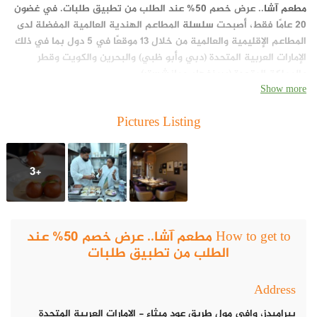
مطعم آشا
.. عرض
خصم 50% عند الطلب من تطبيق طلبات
.
في غضون
20 عامًا فقط، أصبحت
سلسلة
المطاعم الهندية العالمية المفضلة لدى
المطاعم الإقليمية والعالمية من خلال 13 موقعًا في 5 دول بما في ذلك
الإمارات العربية المتحدة (دبي وأبو ظبي) والبحرين والكويت وقطر
والمملكة المتحدة (برمنغهام ومانشستر).
Show more
Pictures Listing
+3
How to get to مطعم آشا.. عرض خصم 50% عند
الطلب من تطبيق طلبات
Address
بيراميدز، وافي مول طريق عود ميثاء - الإمارات العربية المتحدة