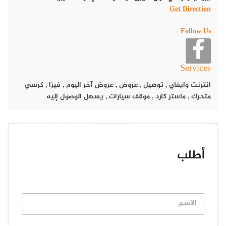
Get Direction
Follow Us
موقع
مطعم آشا
Services
انترنت وايفاي
,
توصيل
,
عروض
,
عروض آخر اليوم
,
فيزا
,
كرسي
يقع مطعم آشا في ​ بيراميدز، وافي مول طريق عود ميثاء مدينة دبي
متحرك
,
ماستر كارد
,
موقف سيارات
,
يسهل الوصول إليه
في دولة الإمارات العربية المتحدة.
منيو
مطعم آشا
لقد نجحت آشا بهوسل في جذب الجماهير حول العالم لأكثر من سبعة
عقود. باعتباره الاسم والقوة الإبداعية وراء أول سلسلة مطاعم هندية
أطلب
عالمية، أصبح Asha’s اليوم اسمًا مألوفًا يضم 13 موقعًا في خمس دول
في قارتين.
ا
ل
ا