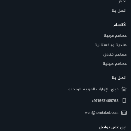
أخبار
اتصل بنا
الأقسام
مطاعم عربية
هندية وباكستانية
مطاعم فنادق
مطاعم صينية
اتصل بنا
دبي، الإمارات العربية المتحدة
971567469753+
wen@wentakul.com
ابق على تواصل