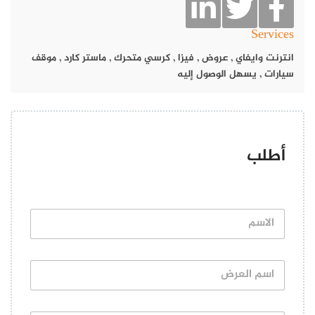
Services
انترنت وايفاي
,
عروض
,
فيزا
,
كرسي متحرك
,
ماستر كارد
,
موقف
سيارات
,
يسهل الوصول إليه
أطلب
ا
ل
ا
س
ا
م
س
*
م
ا