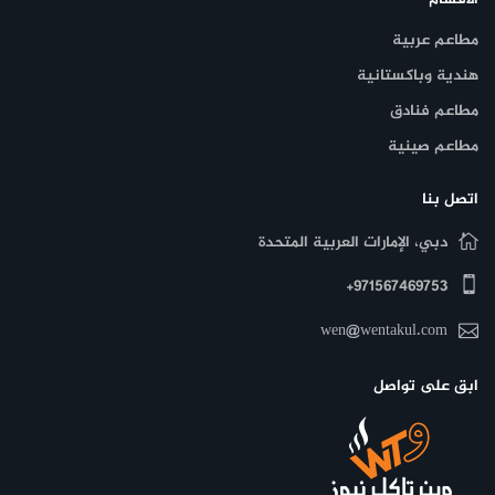
مطاعم عربية
هندية وباكستانية
مطاعم فنادق
مطاعم صينية
اتصل بنا
دبي، الإمارات العربية المتحدة
971567469753+
wen@wentakul.com
ابق على تواصل