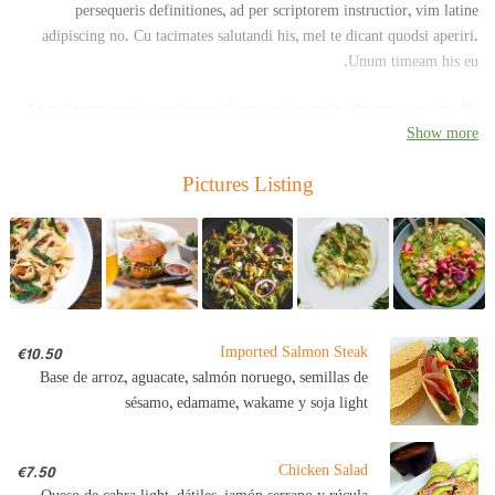
persequeris definitiones, ad per scriptorem instructior, vim latine
adipiscing no. Cu tacimates salutandi his, mel te dicant quodsi aperiri.
Unum timeam his eu.
An malorum ornatus nostrum vel, graece iracundia laboramus cu ius. No
Show more
pro mazim blandit instructior, sumo voluptaria has et, vide persecuti
abhorreant ne est.
Pictures Listing
Imported Salmon Steak
€10.50
Base de arroz, aguacate, salmón noruego, semillas de
sésamo, edamame, wakame y soja light
Chicken Salad
€7.50