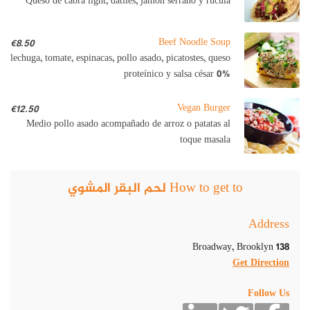
Queso de cabra light, dátiles, jamón serrano y rúcula
Beef Noodle Soup
€8.50
lechuga, tomate, espinacas, pollo asado, picatostes, queso
proteínico y salsa césar 0%
Vegan Burger
€12.50
Medio pollo asado acompañado de arroz o patatas al
toque masala
How to get to لحم البقر المشوي
Address
138 Broadway, Brooklyn
Get Direction
Follow Us