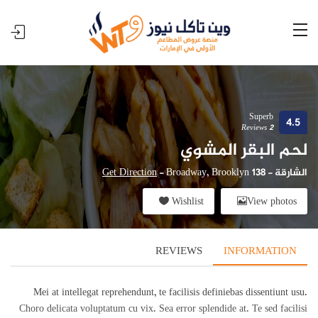
Superb
4.5
2 Reviews
لحم البقر المشوي
الشارقة
-
138 Broadway, Brooklyn
-
Get Direction
Wishlist
View photos
REVIEWS
INFORMATION
Mei at intellegat reprehendunt, te facilisis definiebas dissentiunt usu.
Choro delicata voluptatum cu vix. Sea error splendide at. Te sed facilisi