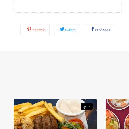
ب
*
Pinterest
Twitter
Facebook
عربي