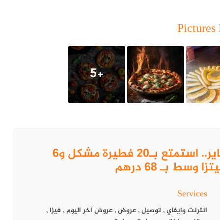
Pictures 
نوعة ومميزة من أشهى المعجنات والفطائر، يعدها أمهر الطهاة، الذين
نة ، فطائر خضار ، جبن قشقوان ،دبس رمان، مناقيش، مناقيش جبنة
+5
ناقيش.
عت بأيدي وخبرات من جميع المطاعم العربية والعالمية.
لوجبات والمأكولات الفطائر العصرية.
How to get to كافيتريا أطيب فطاير.. استمتع بـ20 فطيرة مشكل و6
صري والشرقي والغربي والأطباق الشهية، حيث يتميز بتقديم وجبات
وسط بـ 68 درهم
Services
انترنت وايفاي
,
توصيل
,
عروض
,
عروض آخر اليوم
,
فيزا
,