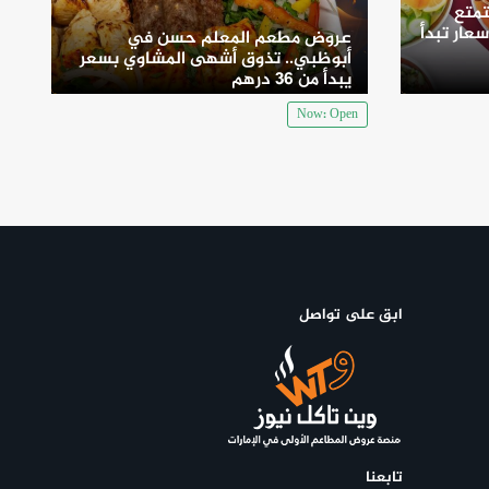
متع
سعار تبدأ
عروض مطعم المعلم حسن في
أبوظبي.. تذوق أشهى المشاوي بسعر
يبدأ من 36 درهم
Now: Open
ابق على تواصل
تابعنا