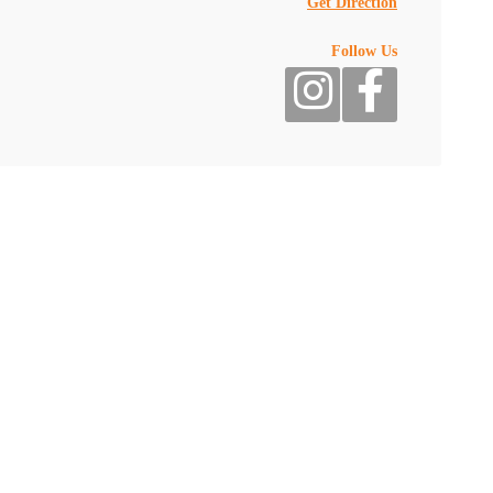
Get Direction
6 كعكة ب 55
Follow Us
كيلو صفيحة ب 65
40 شاميات فطاير ب 50
12 منقوشة كبيرة ب 50
بوكس فطاير مشكل 20 حبة وبوكس مناقيش 6 حبات كبيرة+ بيتزا وسط ب 68 درهم