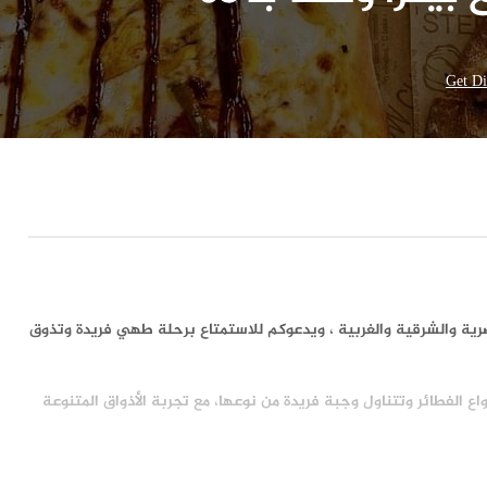
Get Di
رية والشرقية والغربية ، ويدعوكم للاستمتاع برحلة طهي فريدة وتذوق
ع الفطائر وتتناول وجبة فريدة من نوعها، مع تجربة الأذواق المتنوعة