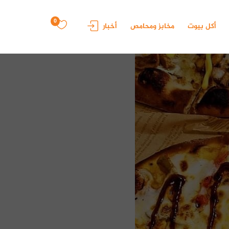
0
أكل بيوت
مخابز ومحامص
أخبار