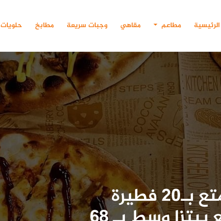
الرئيسية
مطاعم
مقاهي
وجبات سريعة
مطابخ
حلويات
كافيتريا أطيب فطاير.. استمتع بـ20 فطيرة
مشكل و6 مناقيش كبيرة مع بيتزا وسط بـ 68