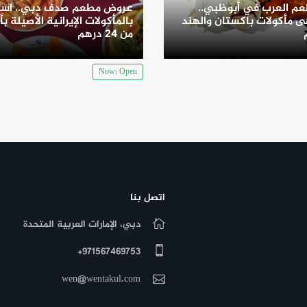
م العرب في أبوظبي..
عروض مطعم صدف دبي.. است
 مأكولات باكستان والهند
بالمأكولات الإيرانية الأصيلة بأ
من 24 درهم
Now: Open
اتصل بنا
دبي، الإمارات العربية المتحدة
971567469753+
wen@wentakul.com