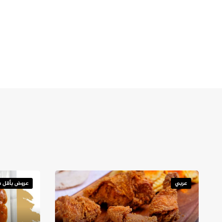
عربي
عروض بأقل س