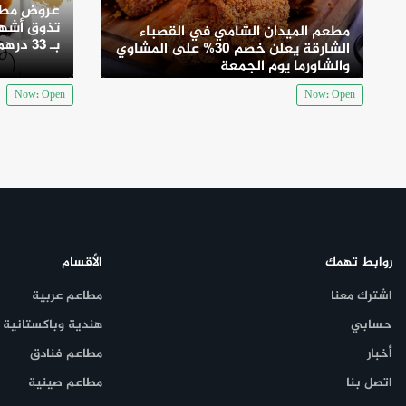
عروض مطع
تذوق أشهى
مطعم الميدان الشامي في القصباء
بـ 33 درهم
الشارقة يعلن خصم 30% على المشاوي
والشاورما يوم الجمعة
Now: Open
Now: Open
روابط تهمك
الأقسام
اشترك معنا
مطاعم عربية
حسابي
هندية وباكستانية
أخبار
مطاعم فنادق
اتصل بنا
مطاعم صينية