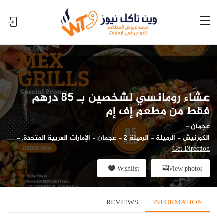
عشاء رومانسي لشخصين بـ 85 درهم
فقط من مطعم إف إم
عجمان
-
الكورنيش - الرميلة - الرميلة 2 - عجمان - الإمارات العربية المتحدة.
-
Get Direction
Wishlist
View photos
REVIEWS
INFORMATION