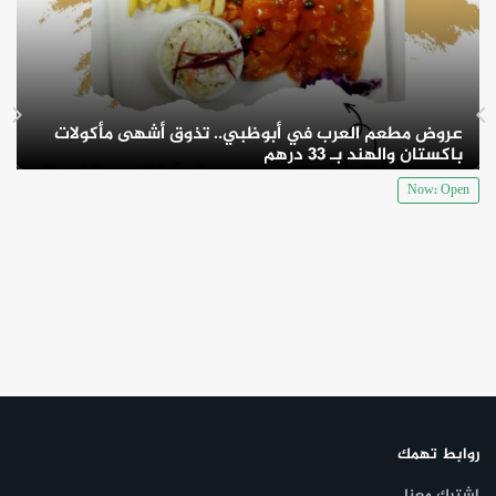
عروض مطعم العرب في أبوظبي.. تذوق أشهى مأكولات
باكستان والهند بـ 33 درهم
Now: Open
روابط تهمك
اشترك معنا