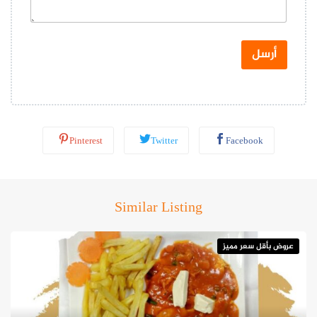
و
ا
ت
س
أرسل
ا
ب
*
Pinterest
Twitter
Facebook
Similar Listing
عروض بأقل سعر مميز