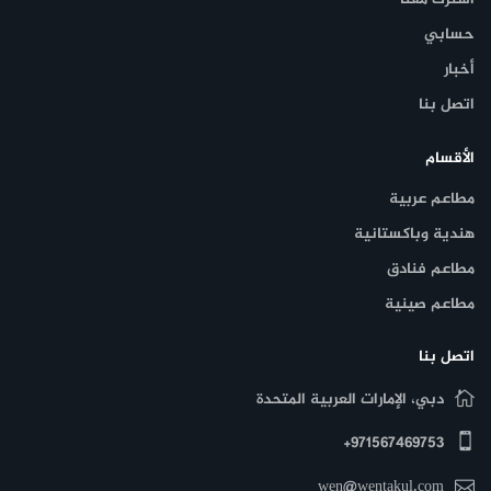
حسابي
أخبار
اتصل بنا
الأقسام
مطاعم عربية
هندية وباكستانية
مطاعم فنادق
مطاعم صينية
اتصل بنا
دبي، الإمارات العربية المتحدة
971567469753+
wen@wentakul.com