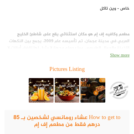
خاص – وين تاكل
مطعم وكافيه إف إم هو مكان استثنائي يقع على شاطئ الخليج
العربي في مدينة عجمان، تم تأسيسه عام 2009، يجمع بين النكهات
اللذيذة والجمال الطبيعي، مما يجعله وجهة لا مثيل لها لقضاء أوقات لا
تُنسى.
Show more
Pictures Listing
عرض خاص للفردين بـ 85 درهمًا فقط
تمتع بتجربة عشاء فاخرة ورومانسية مع العرض الخاص للفردين بسعر
85 درهمًا فقط.
How to get to عشاء رومانسي لشخصين بـ 85
درهم فقط من مطعم إف إم