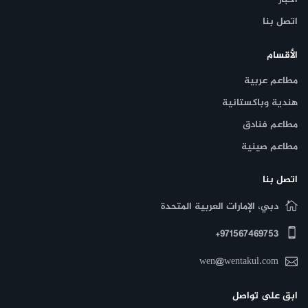
اتصل بنا
الأقسام
مطاعم عربية
هندية وباكستانية
مطاعم فنادق
مطاعم صينية
اتصل بنا
دبي، الإمارات العربية المتحدة
971567469753+
wen@wentakul.com
ابق على تواصل