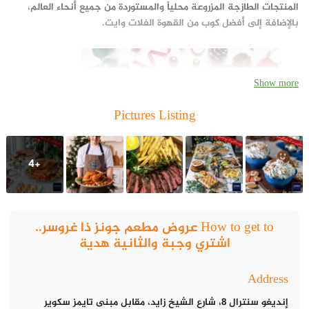
المنتجات الطازجة المزروعة محلياً والمستوردة من جميع أنحاء العالم،
بالإضافة إلى أفضل كوب من القهوة الفلات وايت.
Show more
Pictures Listing
+4
How to get to عروض مطعم جونز ذا غروسر..
اشتري وجبة والثانية هدية
مقهى ومطعم جونز ذا غروسر
Address
موقع مقهى ومطعم جونز ذا غروسر
إنديغو سنترال 8، شارع الشيخ زايد، مقابل مبنى تايمز سكوير