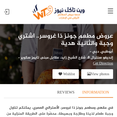
عروض مطعم جونز ذا غروسر.. اشتري
وجبة والثانية هدية
أبوظبي
,
دبي
-
إنديغو سنترال 8، شارع الشيخ زايد، مقابل مبنى تايمز سكوير
-
Get Direction
Wishlist
View photos
REVIEWS
INFORMATION
في مقهى ومطعم جونز ذا غروسر، الأسترالي العصري، يمكنكم تناول
وجبة طعام لذيذة وطازجة وبسيطة، محضّرة على الطريقة المنزلية من