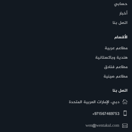
حسابي
أخبار
اتصل بنا
الأقسام
مطاعم عربية
هندية وباكستانية
مطاعم فنادق
مطاعم صينية
اتصل بنا
دبي، الإمارات العربية المتحدة
971567469753+
wen@wentakul.com