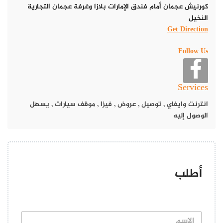
المصرية مع لمسات خاصة تبرز النكهات الأصيلة.
كورنيش عجمان أمام فندق الإمارات بلازا وغرفة عجمان التجارية
النخيل
تضم قائمة الطعام خيارات متنوعة تشمل جميع المأكولات المصرية
Get Direction
مشاوى لحمة شاورما مكرونه باشميل محشى ممبار حمام محشى كوارع
عكاوي
Follow Us
عروض مطعم وكافيه البحراوي
Services
مطعم وكافيه البحراوي، يقدم لزواره مع كل لقمة تجربة جديدة مع
المذاق الخاص.
انترنت وايفاي
,
توصيل
,
عروض
,
فيزا
,
موقف سيارات
,
يسهل
الوصول إليه
مطعم وكافيه البحراوي ليس مجرد مكان لتناول الطعام، بل هو تجربة
متكاملة تعكس الاهتمام بأدق التفاصيل.
يتم إعداد الأطباق بأيدي خبراء محترفين باستخدام مكونات طازجة
وتوابل فريدة.
أطلب
مطعم وكافيه البحراوي يقدم جلسات مريحة
وأجواء عائلية
ا
يُعد مطعم وكافيه البحراوي وجهة مثالية للعائلات وعشاق الأطباق