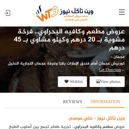
عروض مطعم وكافيه البحراوي.. فرخة
مشوية بـ 20 درهم وكيلو مشاوي بـ 45
درهم
عجمان
-
كورنيش عجمان أمام فندق الإمارات بلازا وغرفة عجمان التجارية النخيل
Get Direction
-
Wishlist
View photos
REVIEWS
INFORMATION
وين تاكل نيوز – علي موسى
عروض
مطعم وكافيه البحراوي
.. تجربة طعام تجمع بين أسلوب الطبخ