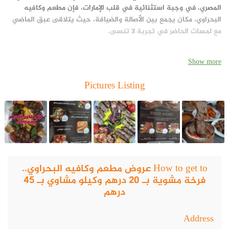
المصري، في وجبة استثنائية في قلب الإمارات، فإن مطعم وكافيه
البحراوي، مكان يجمع بين الأصالة والضيافة، حيث يتلاقى عبق الماضي
مع لمسات الحاضر في تجربة لا تنسى.
موقع مطعم وكافيه البحراوي
Show more
يقع مطعم وكافيه البحراوي في
Pictures Listing
عجمان ـ كورنيش عجمان أمام فندق الإمارات بلازا وغرفة عجمان التجارية
النخيل – الإمارات العربية المتحدة.
عروض مطعم وكافيه البحراوي
مطعم وكافيه البحراوي، يجمع بين الأجواء الفاخرة والطبيعة الخلابة،
ليكون وجهة مثالية للاستمتاع بوجبة غداء أو عشاء فاخرة في أجواء
How to get to عروض مطعم وكافيه البحراوي..
مريحة ودافئة.
فرخة مشوية بـ 20 درهم وكيلو مشاوي بـ 45
قائمة طعام مطعم وكافية البحراوي، مستوحاة من المطبخ المصري
درهم
بنكهات مميزة
Address
يتميز مطعم وكافيه البحراوي، بتقديم مأكولات مستوحاة من المطابخ