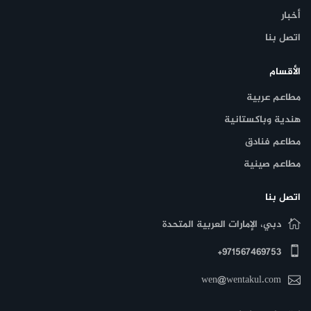
أخبار
اتصل بنا
الأقسام
مطاعم عربية
هندية وباكستانية
مطاعم فنادق
مطاعم صينية
اتصل بنا
دبي، الإمارات العربية المتحدة
971567469753+
wen@wentakul.com