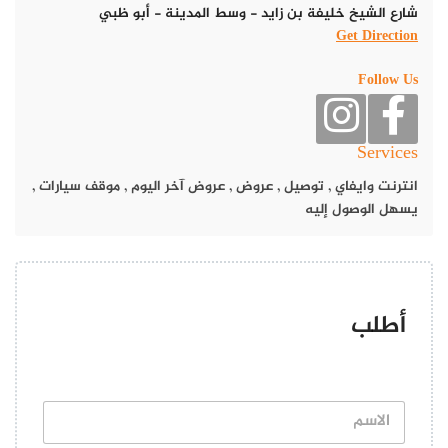
شارع الشيخ خليفة بن زايد - وسط المدينة - أبو ظبي
Get Direction
كما يقدم مطعم مستر يالنجي، تشكيلة واسعة من المقبلات وأنواع
الوجبات والمأكولات العربية والشامية.
Follow Us
عروض مطعم مستر يالنجي
تبدأ عروض أسعار مطعم مستر يالنجي، كالتالي
Services
دجاج بالفرن مع بطاطا وأرز بنكهة المميزة بـ 30 درهم
انترنت وايفاي
,
توصيل
,
عروض
,
عروض آخر اليوم
,
موقف سيارات
,
يسهل الوصول إليه
صحن كفتة وصحن تبولة بـ 45 درهم
زلابية 12 حبة بسعر 25 درهم
وجبة تشكن ستروكنوف بـ 30درهم
أطلب
5 حبات كوسا باللبن وصحن أرز بـ 35درهم
الكيك الساده أو الكيك الإسفنجي بسعر 40 درهم
ا
ل
ا