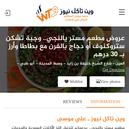
عروض مطعم مستر يالنجي.. وجبة تشكن
ستروكنوف أو دجاج بالفرن مع بطاطا وأرز
بـ 30 درهم
العين
-
شارع الشيخ خليفة بن زايد - وسط المدينة - أبو ظبي
-
Get Direction
Wishlist
View photos
REVIEWS
INFORMATION
وين تاكل نيوز ـ علي موسى
مطعم مستر يالنجي.. يدعوكم لتذوق اللذ الأكلات السورية والوجبات